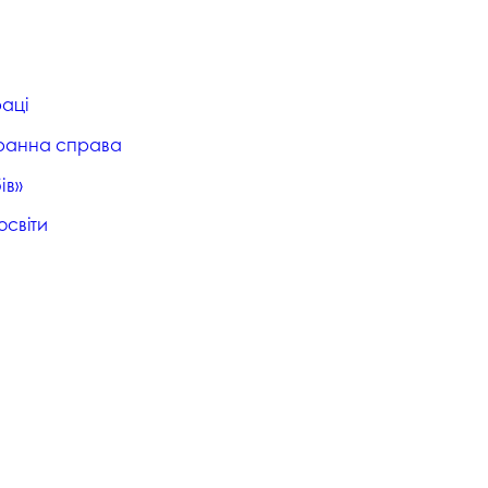
раці
торанна справа
ів»
освіти