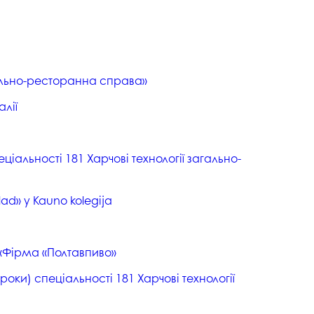
тельно-ресторанна справа»
алії
альності 181 Харчові технології загально-
d» у Kauno kolegija
Т «Фірма «Полтавпиво»
роки) спеціальності 181 Харчові технології