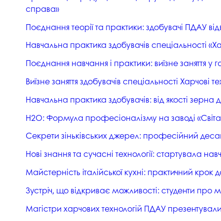
Музеї ПДАУ
Відділ маркетинг
справа»
Поєднання теорії та практики: здобувачі ПДАУ в
Профспілка
Центр впроваджен
4.0
Навчальна практика здобувачів спеціальності «Хар
Асоціація випускників
Психологічна слу
Поєднання навчання і практики: виїзне заняття у
3D тур по університету
Омбудсмен учасн
Виїзне заняття здобувачів спеціальності Харчові т
освітнього проце
Наші контакти
Навчальна практика здобувачів: від якості зерна 
Студентське міст
Публічна інформація
Н2О: Формула професіоналізму на заводі «Світа
Навчально-науков
Антикорупційна діяльність
Секрети зіньківських джерел: професійний десан
Дорадча служба
Меморіал пам'яті
Нові знання та сучасні технології: стартувала на
Майстерність італійської кухні: практичний крок
Зустріч, що відкриває можливості: студенти про м
Магістри харчових технологій ПДАУ презентували