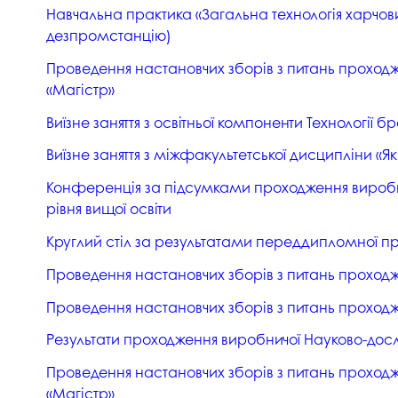
Навчальна практика «Загальна технологія харчових
дезпромстанцію)
Проведення настановчих зборів з питань проходже
«Магістр»
Виїзне заняття з освітньої компоненти Технологі
Виїзне заняття з міжфакультетської дисципліни «Я
Конференція за підсумками проходження виробнич
рівня вищої освіти
Круглий стіл за результатами переддипломної пра
Проведення настановчих зборів з питань проходж
Проведення настановчих зборів з питань проходж
Результати проходження виробничої Науково-дослі
Проведення настановчих зборів з питань проходже
«Магістр»