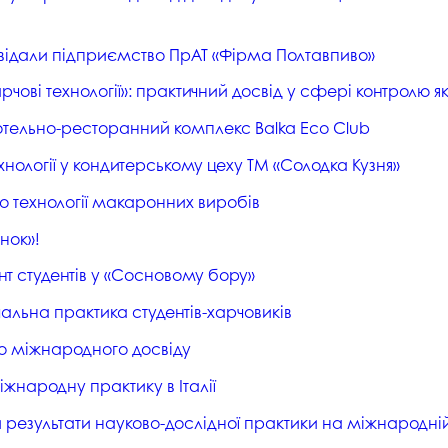
студентського містечка
у
Вступні випробування 2026
Академічна доб
Волонтерський центр "ПУЛЬС"
ідвідали підприємство ПрАТ «Фірма Полтавпиво»
ня індустрії
E
Неформальна 
Студентське життя
освіта
чові технології»: практичний досвід у сфері контролю як
жба
Підрозділ з організації виховної
Опитування
 готельно-ресторанний комплекс Balka Eco Club
та іміджевої діяльності
иків
ехнології у кондитерському цеху ТМ «Солодка Кузня»
су
Академічна моб
Спорт
до технології макаронних виробів
ечко ПДАУ
Акредитація
Працевлаштування
нок»!
і центри
Якість освіти, р
Відділ практики і сприяння
освіти
працевлаштуванню
т студентів у «Сосновому бору»
Відділ монітори
вчальна практика студентів-харчовиків
Скринька довіри
якості освіти
 до міжнародного досвіду
Острівець Прог
іжнародну практику в Італії
 результати науково-дослідної практики на міжнародній