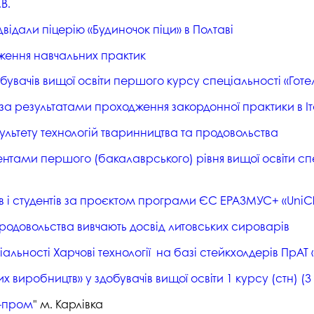
В.
ідвідали піцерію «Будиночок піци» в Полтаві
дження навчальних практик
бувачів вищої освіти першого курсу спеціальності «Го
за результатами проходження закордонної практики в Іт
льтету технологій тваринництва та продовольства
ами першого (бакалаврського) рівня вищої освіти спеці
 і студентів за проєктом програми ЄС ЕРАЗМУС+ «UniCla
продовольства вивчають досвід литовських сироварів
іальності Харчові технології на базі стейкхолдерів ПрА
виробництв» у здобувачів вищої освіти 1 курсу (стн) (3 
м-пром
" м. Карлівка