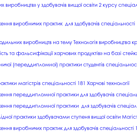
 виробництв» у здобувачів вищої освіти 2 курсу спеціаль
ння виробничих практик для здобувачів спеціальності 1
ї бродильних виробництв на тему Технологія виробництва 
кість та фальсифікації харчових продуктів» на базі стей
ої (переддипломної) практики студентів спеціальності
ктики магістрів спеціальності 181 Харчові технології
ення переддипломної практики для здобувачів спеціальн
ення переддипломної практики для здобувачів спеціальн
дної практики здобувачами ступеня вищої освіти Магіст
ння виробничих практик для здобувачів спеціальності 1