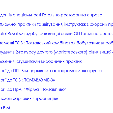
тудентів спеціальності Готельно-ресторанна справа
ломної практики та звітування, інструктаж з охорони п
tel Royal для здобувачів вищої освіти ОП Готельно-рес
ємстві ТОВ «Полтавський комбінат хлібобулочних вироб
ентів 2-го курсу другого (магістерського) рівня вищої 
одження студентами виробничих практик
ології до ПП «Білоцерківська агропромислова група»
огії до ТОВ «ПОЛТАВАХЛІБ-3»
логії до ПрАТ "Фірма "Полтавпиво"
хнології харчових виробництв»
а В.М.