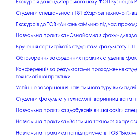
Екскурсія до кондитерського цеху ФОП Кузнєцов Р.
Студенти спеціальності 181 «Харчові технології» в
Екскурсія до ТОВ «ДиканькаМлин» під час прохо
Навчальна практика «Ознайомча з фаху» для здо
Вручення сертифікатів студентам факультету ТТП 
Обговорення закордонних практик студентів факу
Конференція за результатами проходження студент
технологічної практики
Успішне завершення навчального туру викладачів
Студенти факультету технології тваринництва та 
Навчальна практика здобувачів вищої освіти спец
Навчальна практика «Загальна технологія харчових 
Навчальна практика на підприємстві ТОВ "Біохі