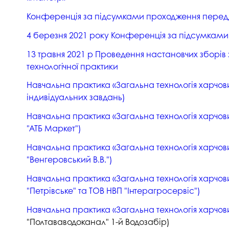
Конференція за підсумками проходження передди
4 березня 2021 року Конференція за підсумками 
13 травня 2021 р Проведення настановчих зборів 
технологічної практики
Навчальна практика «Загальна технологія харчових
індивідуальних завдань)
Навчальна практика «Загальна технологія харчових
"АТБ Маркет")
Навчальна практика «Загальна технологія харчових
"Венгеровський В.В.")
Навчальна практика «Загальна технологія харчови
"Петрівське" та ТОВ НВП "Інтерагросервіс")
Навчальна практика «Загальна технологія харчових
"Полтававодоканал" 1-й Водозабір)