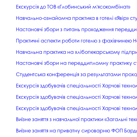
Екскурсія до ТОВ «Глобинський м'ясокомбінат»
Навчально-ознайомча практика в готелі «Явір» с
Настановчі збори з питань проходження переддип
Практичні аспекти роботи готелю з фахівчинею Ho
Навчальна практика на хлібопекарському підпри
Настановчі збори на переддипломну практику студ
Студентська конференція за результатами прох
Екскурсія здобувачів спеціальності Харчові техн
Екскурсія здобувачів спеціальності Харчові технол
Екскурсія здобувачів спеціальності Харчові техно
Виїзне заняття з навчальної практики «Загальні те
Виїзне заняття на приватну сироварню ФОП Бард