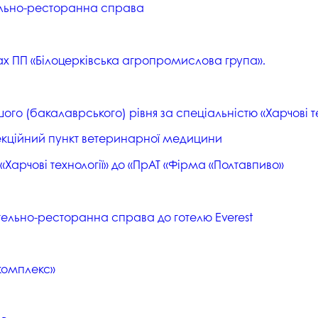
отельно-ресторанна справа
ах ПП «Білоцерківська агропромислова група».
ого (бакалаврського) рівня за спеціальністю «Харчові те
спекційний пункт ветеринарної медицини
«Харчові технології» до «ПрАТ «Фірма «Полтавпиво»
Готельно-ресторанна справа до готелю Everest
 комплекс»