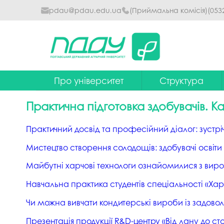
pdau@pdau.edu.ua
(Приймальна комісія)
(053
Про університет
Структура
Ректор
Наглядова рада
Практична підготовка здобувачів. 
Почесні професори
Ректорат
Практичний досвід та професійний діалог: зустріч
Досягнення
Вчена рада уніве
Мистецтво створення солодощів: здобувачі освіт
Сталий розвиток
Факультети та інст
Майбутні харчові технологи ознайомилися з виро
Політики університету
Кафедри
Навчальна практика студентів спеціальності «Харч
Історія
Коледжі
Чи можна вивчати кондитерські вироби із задоволе
Гімн ПДАУ
Бібліотека
Презентація продукції R&D-центру «Від лану до ст