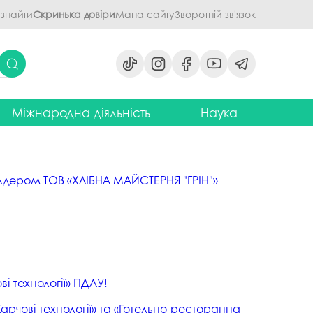
 знайти
Скринька довіри
Мапа сайту
Зворотній зв'язок
Міжнародна діяльність
Наука
ми
ідділ міжнародних зв'язків
Наукова діяльність ПДАУ
их дисциплін
Центр міжнародної освіти
Напрями наукової діяльності -
наукові школи
кхолдером ТОВ «ХЛІБНА МАЙСТЕРНЯ "ГРІН"»
я обговорення
ентр європейської освіти та
іноземних мов
ЦККНО
ого процесу
тратегія інтернаціоналізації
Стартап-школа «ПроБізнес»
ПДАУ до 2030 року
світню діяльність
Інформаційно-
Паралельний європейський
консультаційний центр
говорення
диплом. Навчання в Польші
міжнародного методичного
і технології» ПДАУ!
кументів
забезпечення
Проєкт програми Еразмус+,
Харчові технології» та «Готельно-ресторанна
яги