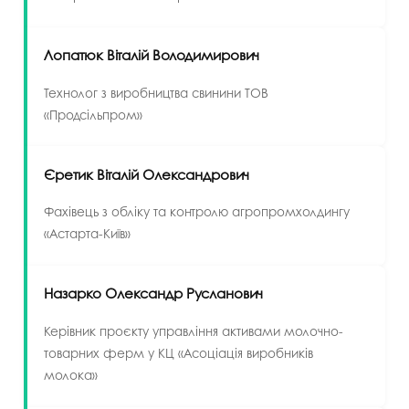
Лопатюк Віталій Володимирович
Технолог з виробництва свинини ТОВ
«Продсільпром»
Єретик Віталій Олександрович
Фахівець з обліку та контролю агропромхолдингу
«Астарта-Київ»
Назарко Олександр Русланович
Керівник проєкту управління активами молочно-
товарних ферм у КЦ «Асоціація виробників
молока»