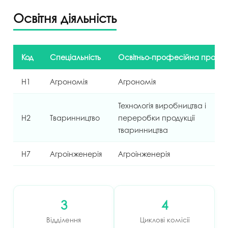
Освітня діяльність
Код
Спеціальність
Освітньо-професійна прогр
Н1
Агрономія
Агрономія
Технологія виробництва і
Н2
Тваринництво
переробки продукції
тваринництва
Н7
Агроінженерія
Агроінженерія
3
4
Відділення
Циклові комісії