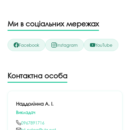
Ми в соціальних мережах
Facebook
Instagram
YouTube
Контактна особа
Наддолінна А. І.
Викладач
0967891716
bt-pdaa@ukr.net