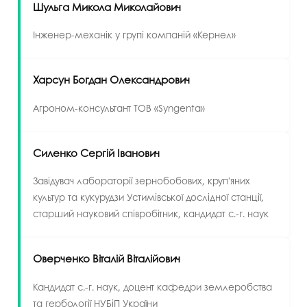
Шульга Микола Миколайович
Інженер-механік у групі компаній «Кернел»
Харсун Богдан Олександрович
Агроном-консультант ТОВ «Syngenta»
Силенко Сергій Іванович
Завідувач лабораторії зернобобових, круп'яних
культур та кукурудзи Устимівської дослідної станції,
старший науковий співробітник, кандидат с.-г. наук
Оверченко Віталій Віталійович
Кандидат с.-г. наук, доцент кафедри землеробства
та гербології НУБіП України