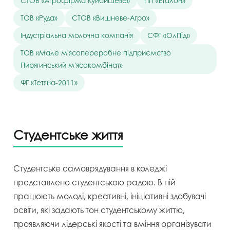
СТОВ «Агрофірма Куйбишеве»
ПП «Еталон»
ТОВ «Руда»
СТОВ «Вишневе-Агро»
Індустріальна молочна компанія
СФГ «ОлПід»
ТОВ «Мале м'ясопереробне підприємство
Пирятинський м'ясокомбінат»
ФГ «Тетяна-2011»
Студентське життя
Студентське самоврядування в коледжі
представлено студентською радою. В ній
працюють молоді, креативні, ініціативні здобувачі
освіти, які задають тон студентському життю,
проявляючи лідерські якості та вміння організувати