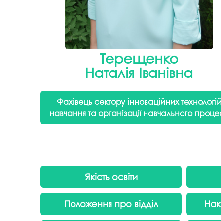
Терещенко
Наталія Іванівна
Фахівець сектору інноваційних технологі
навчання
та організації навчального проце
Якість освіти
Положення про відділ
Нак