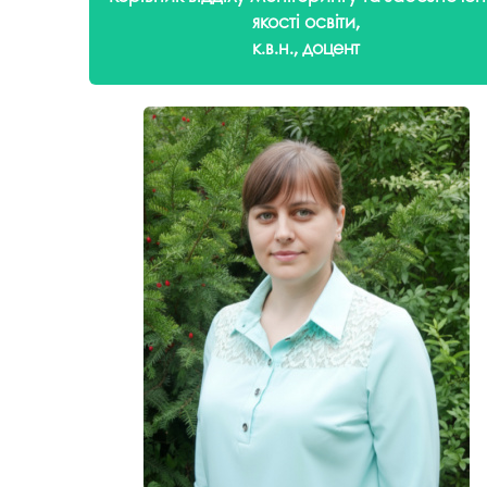
якості освіти,
к.в.н., доцент