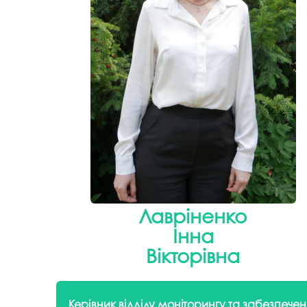
Музеї ПДАУ
Відділ маркетинг
Профспілка
Центр впроваджен
4.0
Асоціація випускників
Психологічна слу
3D тур по університету
Омбудсмен учасн
освітнього проце
Наші контакти
Студентське міст
Публічна інформація
Навчально-науков
Антикорупційна діяльність
Дорадча служба
Меморіал пам'яті
Лавріненко
Інна
Вікторівна
Керівник відділу моніторингу та забезпечен