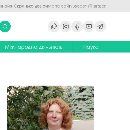
 знайти
Скринька довіри
Мапа сайту
Зворотній зв'язок
Міжнародна діяльність
Наука
ми
ідділ міжнародних зв'язків
Наукова діяльність ПДАУ
их дисциплін
Центр міжнародної освіти
Напрями наукової діяльності -
наукові школи
я обговорення
ентр європейської освіти та
іноземних мов
ЦККНО
ого процесу
тратегія інтернаціоналізації
Стартап-школа «ПроБізнес»
ПДАУ до 2030 року
світню діяльність
Інформаційно-
Паралельний європейський
консультаційний центр
говорення
диплом. Навчання в Польші
міжнародного методичного
кументів
забезпечення
Проєкт програми Еразмус+,
яги