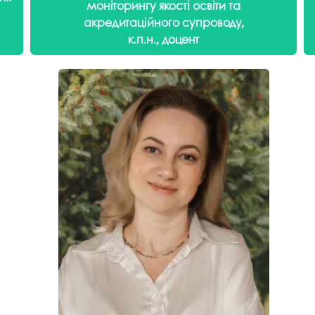
моніторингу якості освіти та
акредитаційного супроводу,
к.п.н., доцент