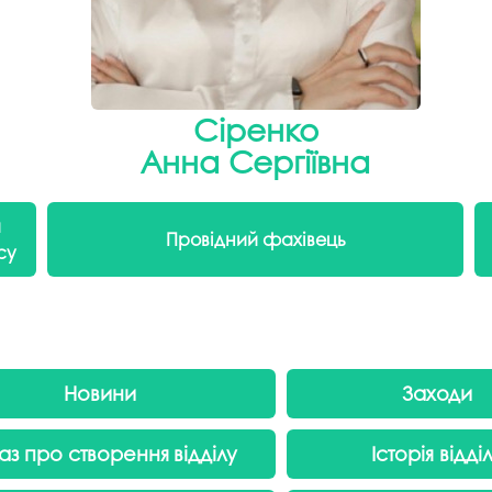
Сіренко
Анна Сергіївна
й
Провідний фахівець
су
Новини
Заходи
аз про створення
відділу
Історія відді