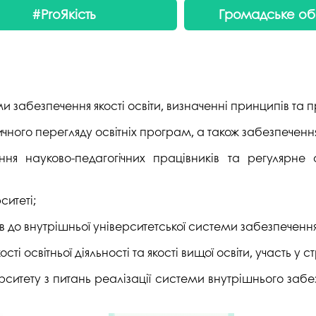
#ProЯкість
Громадське об
и забезпечення якості освіти, визначенні принципів та п
ного перегляду освітніх програм, а також забезпечення
ня науково-педагогічних працівників та регулярне 
ситеті;
до внутрішньої університетської системи забезпечення я
освітньої діяльності та якості вищої освіти, участь у с
рситету з питань реалізації системи внутрішнього забезп