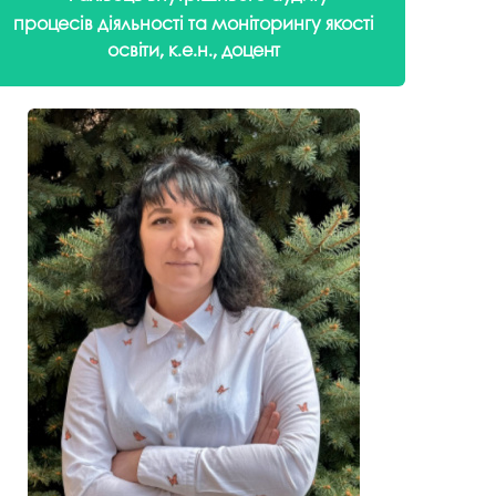
госпдоговірних робіт (послуг)
процесів діяльності та моніторингу якості
освіти, к.е.н., доцент