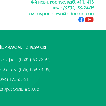
4-й навч. корпус, каб. 411, 413
тел.:
(0532)
56-94-09
ел. адреса:
vyo@pdau.edu.ua
Приймальна комісія
Телефон
(0532) 60-73-94,
об. тел. (095) 059-44-39,
096) 175-63-21
vstup@pdau.edu.ua