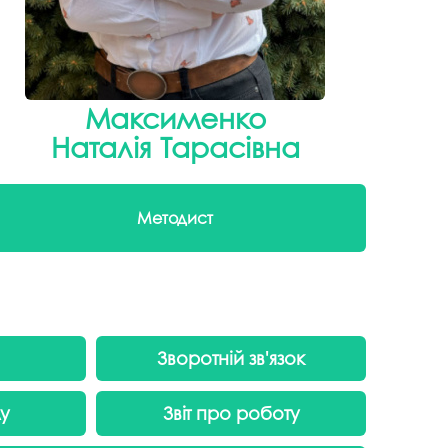
Максименко
Наталія Тарасівна
Методист
Зворотній зв'язок
лу
Звіт про роботу