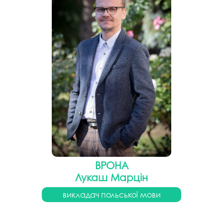
ВРОНА
Лукаш Марцін
викладач польської мови