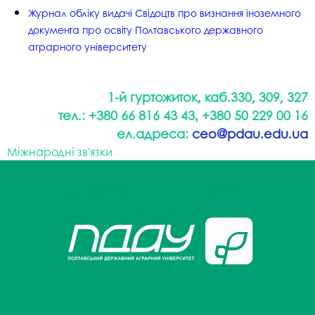
Журнал обліку видачі Свідоцтв про визнання іноземного
документа про освіту Полтавського державного
аграрного університету
1-й гуртожиток, каб.330, 309, 327
тел.:
+380 66 816 43 43
+380 50 229 00 16
,
ел.адреса:
ceo@pdau.edu.ua
Міжнародні зв'язки