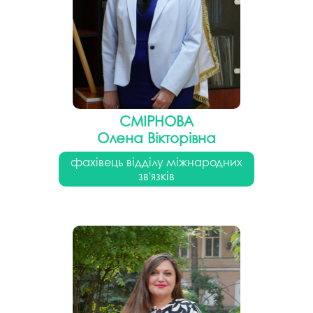
СМІРНОВА
Олена Вікторівна
фахівець відділу міжнародних
зв'язків