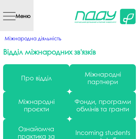
Перейти до основного
вмісту
Меню
Ви є тут
Міжнародна діяльність
Відділ міжнародних зв'язків
Міжнародні
Про відділ
партнери
Міжнародні
Фонди, програми
проєкти
обмінів та гранти
Ознайомча
Incoming students
практика за