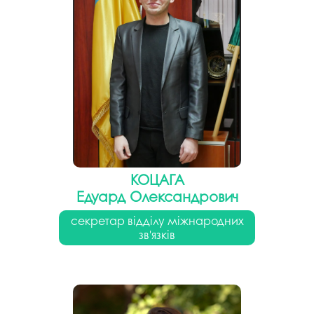
КОЦАГА
Едуард Олександрович
секретар відділу міжнародних
зв'язків