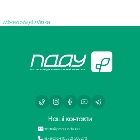
Міжнародні зв'язки
Наші контакти
pdau@pdau.edu.ua
Телефон
(0532) 500273