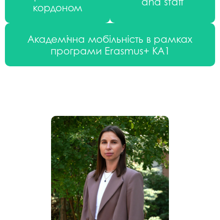
and staff
кордоном
Академічна мобільність в рамках
програми Erasmus+ KA1