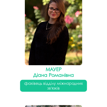
МАУЕР
Діана Романівна
фахівець відділу міжнародних
зв'язків