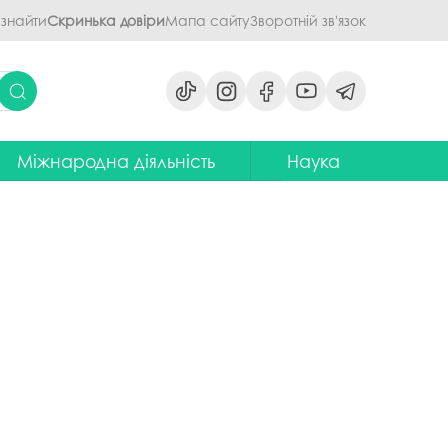
 знайти
Скринька довіри
Мапа сайту
Зворотній зв'язок
Міжнародна діяльність
Наука
ми
ідділ міжнародних зв'язків
Наукова діяльність ПДАУ
их дисциплін
Центр міжнародної освіти
Напрями наукової діяльності -
наукові школи
я обговорення
ентр європейської освіти та
іноземних мов
ЦККНО
ого процесу
тратегія інтернаціоналізації
Стартап-школа «ПроБізнес»
ПДАУ до 2030 року
світню діяльність
Інформаційно-
Паралельний європейський
консультаційний центр
говорення
диплом. Навчання в Польші
міжнародного методичного
кументів
забезпечення
Проєкт програми Еразмус+,
яги