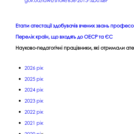
gov.ua/laws/show/656-2015-%D0%
BF
Етапи атестації здобувачів вчених звань профес
Перелік країн, що входять до ОЕСР
та
ЄС
Науково-педагогічні працівники, які отримали а
2026 рік
2025 рік
2024 рік
2023 рік
2022 рік
2021 рік
2020 рі
к