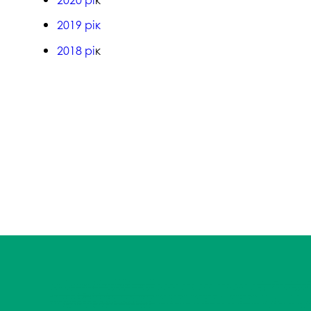
2019 рік
2018 рі
к