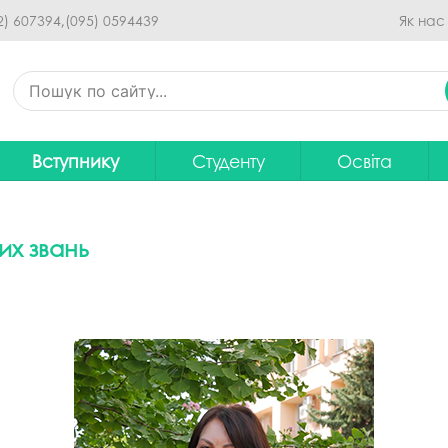
Перейти до основного
2) 607394,
(095) 0594439
Як нас
вмісту
Вступнику
Студенту
Освіта
Приймальна комісія
Дистанційне навчання
Освітні програ
В
Про спеціальності
Розклад занять
Вибір навчальн
их звань
рситету
Фінансова підтримка на
Рейтинг успішності студентів
Проєкти ОП дл
Ц
навчання
итути
Оплата за навчання
Графік освітнь
Підготовчі курси
С
Практика
Положення про о
Зимовий вступ
Студентський Сенат
Громадське об
Європейська освіта без ЗНО
університету
нормативних до
Інформація для вступників
Студентська рада
Ліцензовані обс