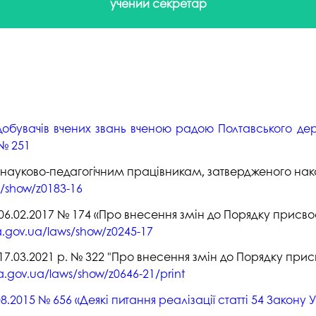
учений секретар
добувачів вчених звань вченою радою Полтавського де
 № 251
науково-педагогічним працівникам, затвердженого наказ
s/show/z0183-16
д 06.02.2017 № 174 «Про внесення змін до Порядку присв
.gov.ua/laws/show/z0245-17
д 17.03.2021 р. № 322 "Про внесення змін до Порядку при
a.gov.ua/laws/show/z0646-
21/print
8.2015 № 656 «Деякі питання реалізації статті 54 Закону 