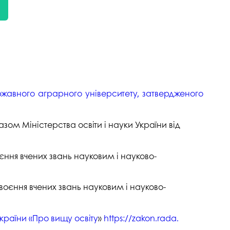
госпдоговірних робіт (послуг)
ржавного аграрного університету, затвердженого
ом Міністерства освіти і науки України від
оєння вчених звань науковим і науково-
своєння вчених звань науковим і науково-
України «Про вищу освіту
»
https://zakon.rada.