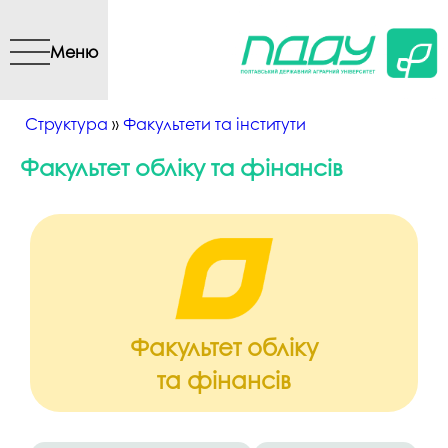
Перейти до основного
вмісту
Меню
Ви є тут
Структура
»
Факультети та інститути
Факультет обліку та фінансів
Факультет обліку
та фінансів