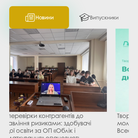
Новини
Випускники
в до
Творчий конкурс для учнівської
бувачі
молоді Полтавщини, присвячен
і
Всесвітньому дню поезії
ть