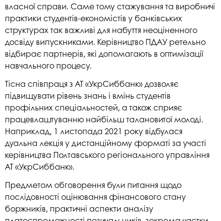
власної справи. Саме тому стажування та виробничі
практики студентів-економістів у банківських
структурах так важливі для набуття неоціненного
досвіду випускниками. Керівництво ПДАУ ретельно
відбирає партнерів, які допомагають в оптимізації
навчального процесу.
Тісна співпраця з АТ «УкрСиббанк» дозволяє
підвищувати рівень знань і вмінь студентів
профільних спеціальностей, а також сприяє
працевлаштуванню найбільш талановитої молоді.
Наприклад, 1 листопада 2021 року відбулася
дуальна лекція у дистанційному форматі за участі
керівництва Полтавського регіонального управління
АТ «УкрСиббанк».
Предметом обговорення були питання щодо
послідовності оцінювання фінансового стану
боржників, практичні аспекти аналізу
платоспроможності позичальників, зокрема частки