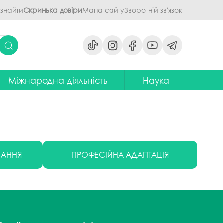
 знайти
Скринька довіри
Мапа сайту
Зворотній зв'язок
Міжнародна діяльність
Наука
ми
ідділ міжнародних зв'язків
Наукова діяльність ПДАУ
их дисциплін
Центр міжнародної освіти
Напрями наукової діяльності -
наукові школи
я обговорення
ентр європейської освіти та
іноземних мов
ЦККНО
ЧАННЯ
ПРОФЕСІЙНА АДАПТАЦІЯ
ого процесу
тратегія інтернаціоналізації
Стартап-школа «ПроБізнес»
ПДАУ до 2030 року
світню діяльність
Інформаційно-
Паралельний європейський
консультаційний центр
говорення
диплом. Навчання в Польші
міжнародного методичного
кументів
забезпечення
Проєкт програми Еразмус+,
яги