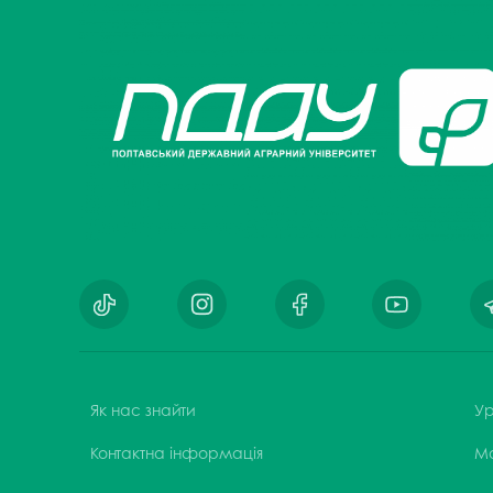
Музеї ПДАУ
Відділ маркетинг
Профспілка
Центр впроваджен
4.0
Асоціація випускників
Психологічна слу
3D тур по університету
Омбудсмен учасн
освітнього проце
Наші контакти
Студентське міст
Публічна інформація
Навчально-науков
Антикорупційна діяльність
Дорадча служба
Меморіал пам'яті
Як нас знайти
Ур
Контактна інформація
М