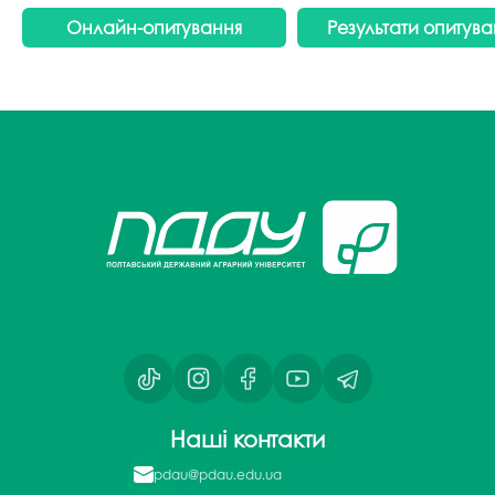
Онлайн-опитування
Результати опитува
Наші контакти
pdau@pdau.edu.ua