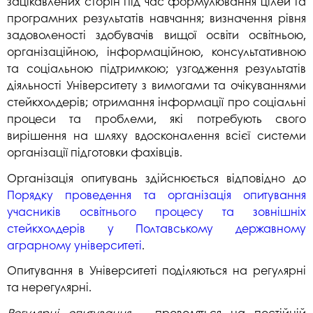
зацікавлених сторін під час формулювання цілей та
програмних результатів навчання; визначення рівня
задоволеності здобувачів вищої освіти освітньою,
організаційною, інформаційною, консультативною
та соціальною підтримкою; узгодження результатів
діяльності Університету з вимогами та очікуваннями
стейкхолдерів; отримання інформації про соціальні
процеси та проблеми, які потребують свого
вирішення на шляху вдосконалення всієї системи
організації підготовки фахівців.
Організація опитувань здійснюється відповідно до
Порядку проведення та організація опитування
учасників освітнього процесу та зовнішніх
стейкхолдерів у Полтавському державному
аграрному університеті
.
Опитування в Університеті поділяються на регулярні
та нерегулярні.
Регулярні опитування
– проводяться на постійній