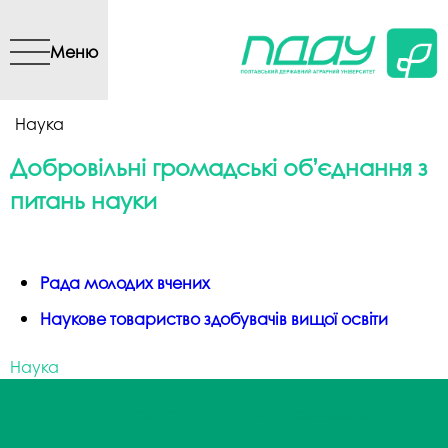
Перейти до основного
вмісту
Меню
Ви є тут
Наука
Добровільні громадські об’єднання з
питань науки
­Рада молодих вчених
Наукове товариство здобувачів вищої освіти
Наука