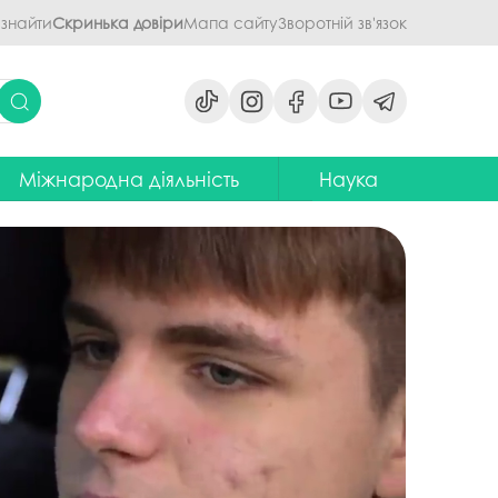
 знайти
Скринька довіри
Мапа сайту
Зворотній зв'язок
Міжнародна діяльність
Наука
ми
ідділ міжнародних зв'язків
Наукова діяльність ПДАУ
их дисциплін
Центр міжнародної освіти
Напрями наукової діяльності -
наукові школи
я обговорення
ентр європейської освіти та
іноземних мов
ЦККНО
ого процесу
тратегія інтернаціоналізації
Стартап-школа «ПроБізнес»
ПДАУ до 2030 року
світню діяльність
Інформаційно-
Паралельний європейський
консультаційний центр
говорення
диплом. Навчання в Польші
міжнародного методичного
кументів
забезпечення
Проєкт програми Еразмус+,
яги