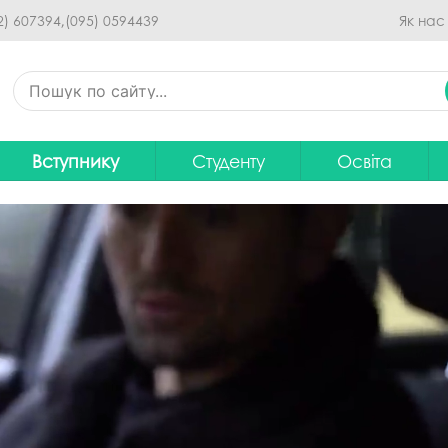
Перейти до основного
2) 607394,
(095) 0594439
Як нас
вмісту
Вступнику
Студенту
Освіта
Приймальна комісія
Дистанційне навчання
Освітні програ
В
Про спеціальності
Розклад занять
Вибір навчальн
рситету
Фінансова підтримка на
Рейтинг успішності студентів
Проєкти ОП дл
Ц
навчання
итути
Оплата за навчання
Графік освітнь
Підготовчі курси
С
Практика
Положення про о
Зимовий вступ
Студентський Сенат
Громадське об
Європейська освіта без ЗНО
університету
нормативних до
Інформація для вступників
Студентська рада
Ліцензовані обс