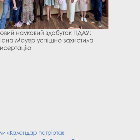
овий науковий здобуток ПДАУ:
ПДАУ р
іана Мауер успішно захистила
психое
исертацію
підтри
ли «Календар патріота»