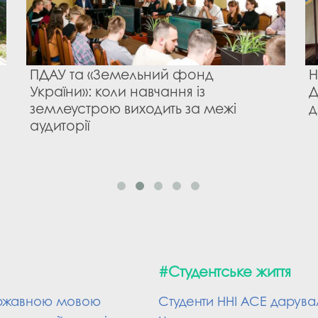
ПДАУ та «Земельний фонд
Н
України»: коли навчання із
Д
землеустрою виходить за межі
д
аудиторії
#Студентське життя
державною мовою
Студенти ННІ АСЕ дарува