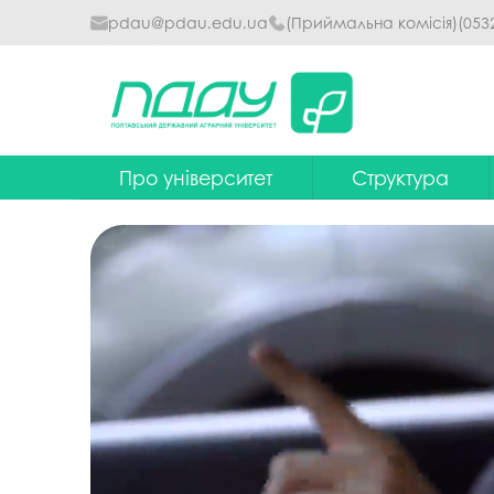
pdau@pdau.edu.ua
(Приймальна комісія)
(053
Про університет
Структура
Ректор
Наглядова рада
Почесні професори
Ректорат
Досягнення
Вчена рада уніве
Сталий розвиток
Факультети та інст
Політики університету
Кафедри
Історія
Коледжі
Гімн ПДАУ
Бібліотека