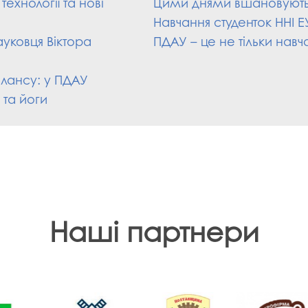
ехнології та нові
Цими днями вшановують 
Навчання студенток ННІ Е
ауковця Віктора
ПДАУ – це не тільки навч
алансу: у ПДАУ
 та йоги
Наші партнери