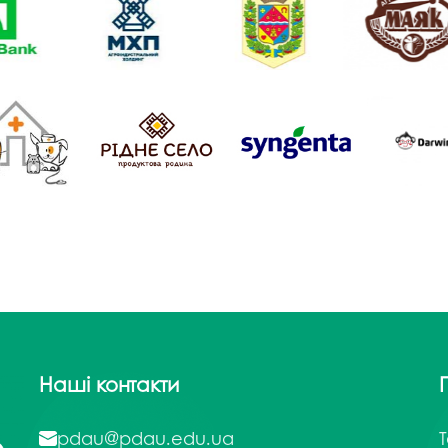
Наші контакти
pdau@pdau.edu.ua