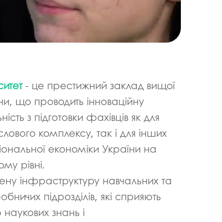
напряму Жан Моне: SuTCom
Аспірантура і докторантура
рочесність
UniClaD: Erasmus+KA2 /
Наукові підрозділи
xpertise Center «MILK LOCAL
(лабораторії, центри)
/ Інформальна
PRODUCT»
Офіс міжнародного
наукового амбасадора
Добровільні громадські
ільність
ситет
- це престижний заклад вищої
об’єднання з питань науки
їни, що проводить інноваційну
Спеціалізована вчена рада
ьність з підготовки фахівців як для
ада з якості вищої
Наукові праці
ового комплексу, так і для інших
Наукометричні бази
нгу та забезпечення
іональної економіки України на
Фахові журнали
му рівні.
ресильності ПДАУ
ену інфраструктуру навчальних та
Міжнародні проєкти
обничих підрозділів, які сприяють
Науково-технічні заходи
наукових знань і
Інформація щодо виконання