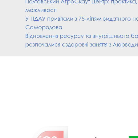
Полтавський АгроСкаут Центр: практика, т
можливості
У ПДАУ привітали з 75-літтям видатного н
Самородова
Відновлення ресурсу та внутрішнього б
розпочалися оздоровчі заняття з Аюрведи