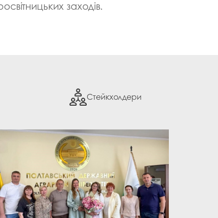
госпдоговірних робіт (послуг)
росвітницьких заходів.
Стейкхолдери