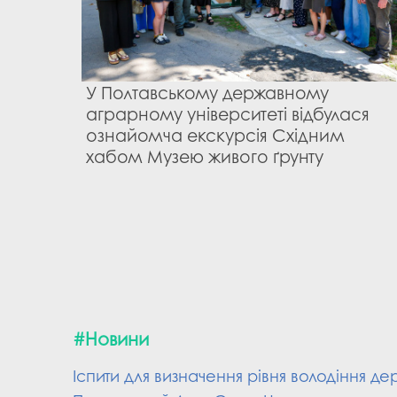
У Полтавському державному
аграрному університеті відбулася
з
ознайомча екскурсія Східним
хабом Музею живого ґрунту
#Новини
Іспити для визначення рівня володіння 