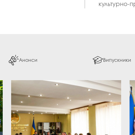
культурно‑п
Анонси
Випускники