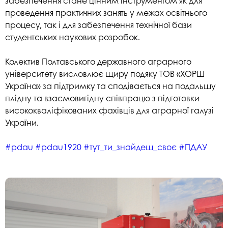
забезпечення стане цінним інструментом як для
проведення практичних занять у межах освітнього
процесу, так і для забезпечення технічної бази
студентських наукових розробок.
Колектив Полтавського державного аграрного
університету висловлює щиру подяку ТОВ «ХОРШ
Україна» за підтримку та сподівається на подальшу
плідну та взаємовигідну співпрацю з підготовки
висококваліфікованих фахівців для аграрної галузі
України.
#pdau
#pdau1920
#тут_ти_знайдеш_своє
#ПДАУ