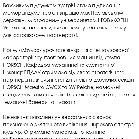
Важливим підсумком зустрічі стало підписання
меморандуму про співпрацю між Полтавським
державним аграрним університетом і ТОВ «ХОРШ
Україна», що засвідчило взаємну зацікавленість у
довгостроковому партнерстві.
Потім відбулося урочисте відкриття спеціалізованої
лабораторії ґрунтообробних машин від компанії
HORSCH. Кафедра механічної та електричної
інженерії ПДАУ отримала від свого стратегічного
партнера навчальні стенди висівної дозуючих секцій
HORSCH Maestro CV/CX та SW Reiche, навчальні
стенди спускних шлюзів і бортової гідравліки, а також
тематичні банери та плакати.
Це новітнє покоління універсальних сівалок
призначене для точного висівання широкого спектра
культур. Отримане матеріально-технічне