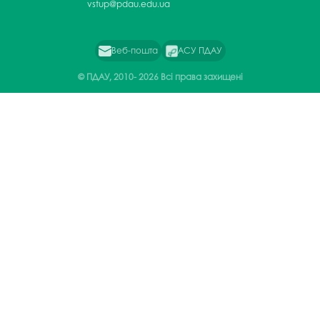
vstup@pdau.edu.ua
Веб-пошта
АСУ ПДАУ
© ПДАУ, 2010-
2026 Всі права захищені