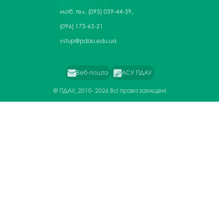
моб. тел. (095) 059-44-39,
(096) 175-63-21
vstup@pdau.edu.ua
Веб-пошта
АСУ ПДАУ
© ПДАУ, 2010-
2026 Всі права захищені