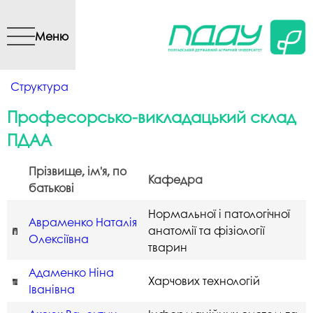
Перейти до основного
вмісту
Меню
Ви є тут
Структура
Професорсько-викладацький склад
ПДАА
Прізвище, ім'я, по
Кафедра
батькові
Нормальної і патологічної
Авраменко Наталія
анатомії та фізіології
Олексіївна
тварин
Адаменко Ніна
Харчових технологій
Іванівна