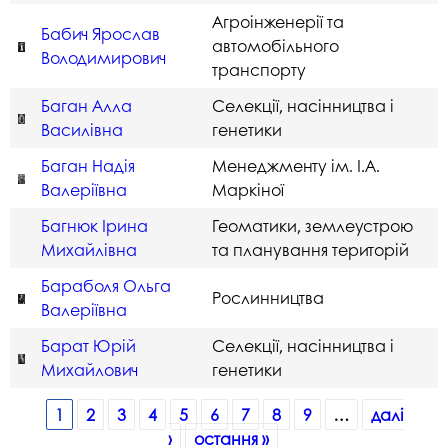
Агроінженерії та
Бабич Ярослав
автомобільного
Володимирович
транспорту
Баган Алла
Селекції, насінництва і
Василівна
генетики
Баган Надія
Менеджменту ім. І.А.
Валеріївна
Маркіної
Багнюк Ірина
Геоматики, землеустрою
Михайлівна
та планування територій
Бараболя Ольга
Рослинництва
Валеріївна
Барат Юрій
Селекції, насінництва і
Михайлович
генетики
Сторінки
1
2
3
4
5
6
7
8
9
…
далі
›
остання »