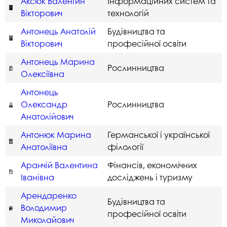
Аксюк Валентин
Інформаційних систем та
Вікторович
технологій
Антонець Анатолій
Будівництва та
Вікторович
професійної освіти
Антонець Марина
Рослинництва
Олексіївна
Антонець
Олександр
Рослинництва
Анатолійович
Антонюк Марина
Германської і української
Анатоліївна
філології
Аранчій Валентина
Фінансів, економічних
Іванівна
досліджень і туризму
Арендаренко
Будівництва та
Володимир
професійної освіти
Миколайович