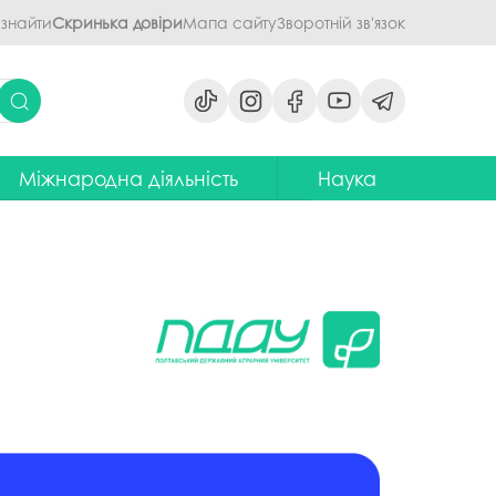
 знайти
Скринька довіри
Мапа сайту
Зворотній зв'язок
Міжнародна діяльність
Наука
ми
ідділ міжнародних зв'язків
Наукова діяльність ПДАУ
их дисциплін
Центр міжнародної освіти
Напрями наукової діяльності -
наукові школи
я обговорення
ентр європейської освіти та
іноземних мов
ЦККНО
ого процесу
тратегія інтернаціоналізації
Стартап-школа «ПроБізнес»
ПДАУ до 2030 року
світню діяльність
Інформаційно-
Паралельний європейський
консультаційний центр
говорення
диплом. Навчання в Польші
міжнародного методичного
кументів
забезпечення
Проєкт програми Еразмус+,
яги