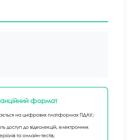
танційний формат
вається на цифрових платформах ПДАУ;
ть доступ до відеолекцій, електронних
ріалів та онлайн-тестів;