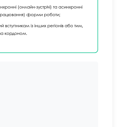
хронні (онлайн-зустрічі) та асинхронні
працювання) форми роботи;
 вступникам із інших регіонів або тим,
за кордоном.