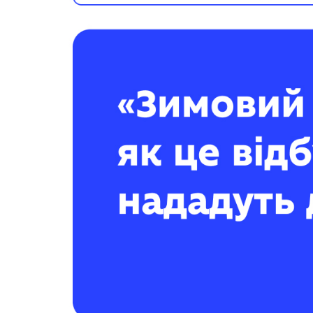
Музеї ПДАУ
Відділ маркетинг
Профспілка
Центр впроваджен
4.0
Асоціація випускників
Психологічна слу
3D тур по університету
Омбудсмен учасн
освітнього проце
Наші контакти
Студентське міст
Публічна інформація
Навчально-науков
Антикорупційна діяльність
Дорадча служба
Меморіал пам'яті