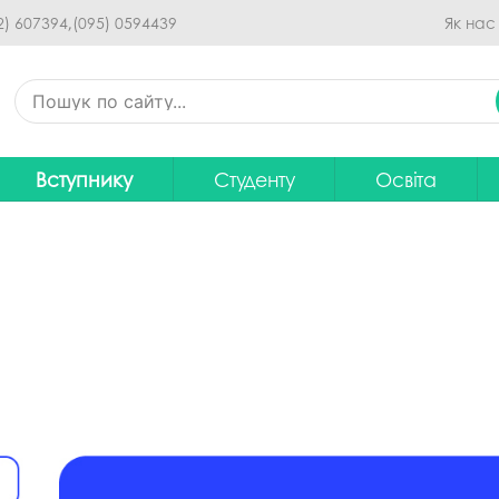
Перейти до основного
2) 607394,
(095) 0594439
Як нас
вмісту
Вступнику
Студенту
Освіта
Приймальна комісія
Дистанційне навчання
Освітні програ
В
Про спеціальності
Розклад занять
Вибір навчальн
рситету
Фінансова підтримка на
Рейтинг успішності студентів
Проєкти ОП дл
Ц
навчання
итути
Оплата за навчання
Графік освітнь
Підготовчі курси
С
Практика
Положення про о
Зимовий вступ
Студентський Сенат
Громадське об
Європейська освіта без ЗНО
університету
нормативних до
Інформація для вступників
Студентська рада
Ліцензовані обс