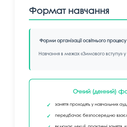
Формат навчання
Форми організації освітнього процесу
Навчання в межах «Зимового вступу» 
Очний (денний) ф
заняття проходять у навчальних ау
передбачає безпосередню взаєм
включає лекції, практичні заняття, к