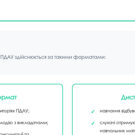
у ПДАУ здійснюється за такими форматами:
ормат
Дис
диторіях ПДАУ;
навчання відбу
одію з викладачами;
слухачі отримую
навчальних мате
онсультації та