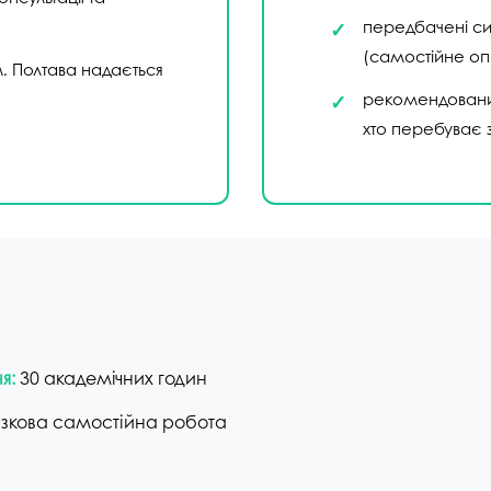
передбачені син
(самостійне о
м. Полтава надається
рекомендований
хто перебуває 
я:
30 академічних годин
зкова самостійна робота