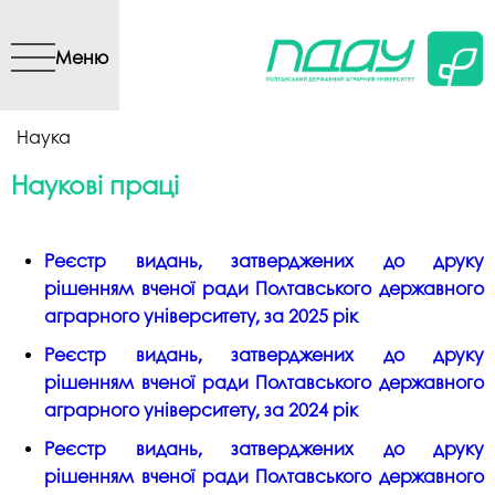
Перейти до основного
вмісту
Меню
Ви є тут
Наука
Наукові праці
Реєстр видань,
затверджених до друку
рішенням
вченої ради Полтавського державного
аграрного університету,
за 2025 рік
Реєстр видань,
затверджених до друку
рішенням
вченої ради Полтавського державного
аграрного університету,
за 2024 рік
Реєстр видань,
затверджених до друку
рішенням
вченої ради Полтавського державного