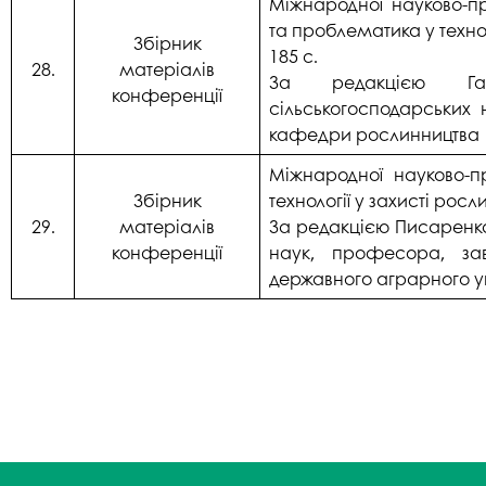
Міжнародної науково-пр
та проблематика у техно
Збірник
185 с.
28.
матеріалів
За редакцією Ган
конференції
сільськогосподарських 
кафедри рослинництва П
Міжнародної науково-пр
Збірник
технології у захисті росл
29.
матеріалів
За редакцією Писаренка
конференції
наук, професора, за
державного аграрного у