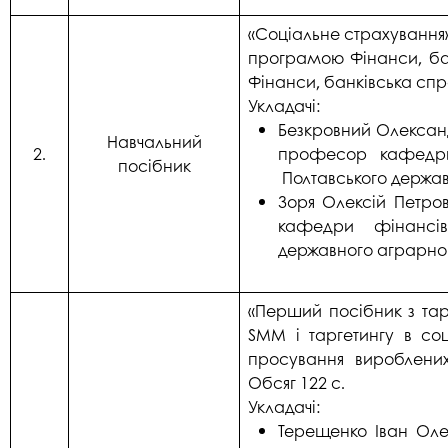
«Соціальне страхування»
програмою Фінанси, бан
Фінанси, банківська спр
Укладачі:
Безкровний Олександ
Навчальний
2.
професор кафедри
посібник
Полтавського держав
Зоря Олексій Петро
кафедри фінансів,
державного аграрног
«Перший посібник з тарг
SMM і таргетингу в со
просування вироблених 
Обсяг 122 с.
Укладачі:
Терещенко Іван Олек