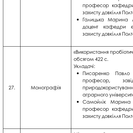
професор кафедри 
захисту довкілля Пол
Галицька Марина Ан
доцент кафедри ек
захисту довкілля Пол
«Використання пробіотич
обсягом 422 с.
Укладачі:
Писаренко Павло В
професор, заві
27.
Монографія
природокористуван
аграрного університ
Самойлік Марина С
професор кафедри 
захисту довкілля Пол