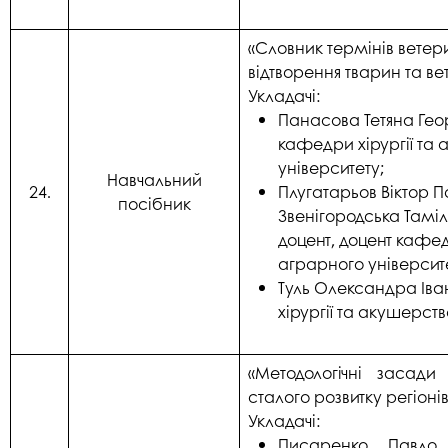
«Словник термінів ветери
відтворення тварин та ве
Укладачі:
Панасова Тетяна Геор
кафедри хірургії та
університету;
Навчальний
24.
Плугатарьов Віктор П
посібник
Звенігородська Тамі
доцент, доцент кафед
аграрного університ
Туль Олександра Іва
хірургії та акушерст
«Методологічні засади
сталого розвитку регіонів
Укладачі:
Писаренко Павло В