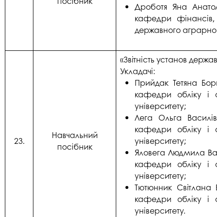
посібник
Дроботя Яна Анатол
кафедри фінансів,
державного аграрног
«Звітність установ держа
Укладачі:
Прийдак Тетяна Бор
кафедри обліку і 
університету;
Лега Ольга Василі
кафедри обліку і 
Навчальний
23.
університету;
посібник
Яловега Людмила Вас
кафедри обліку і 
університету;
Тютюнник Світлана
кафедри обліку і 
університету.