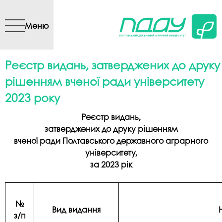
Перейти до основного
вмісту
Меню
Реєстр видань, затверджених до друку
рішенням вченої ради університету
2023 року
Реєстр видань,
затверджених до друку рішенням
вченої ради Полтавського державного аграрного
університету,
за 202
3
рік
№
Вид видання
з/п