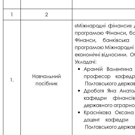
1
2
«Міжнародні фінанси» д
програмою Фінанси, бан
Фінанси, банківська
програмою Міжнародні е
економічні відносини. Об
Укладачі:
Аранчій Валентина
Навчальний
професор кафедри
1.
посібник
Полтавського держав
Дроботя Яна Анатол
кафедри фінансів,
державного аграрног
Краснікова Оксана
доцент кафедри ф
Полтавського держав