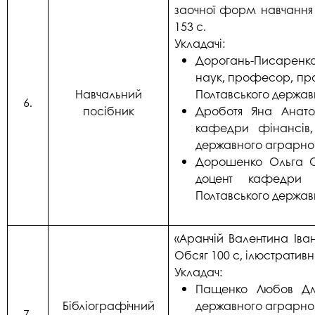
заочної форм навчання д
153 с.
Укладачі:
Дорогань-Писаренк
наук, професор, про
Навчальний
Полтавського держав
6.
посібник
Дроботя Яна Анатол
кафедри фінансів,
державного аграрног
Дорошенко Ольга Ол
доцент кафедри ф
Полтавського держав
«Аранчій Валентина Іва
Обсяг 100 с, ілюстративн
Укладач:
Пащенко Любов Дмит
Бібліографічний
державного аграрног
7.