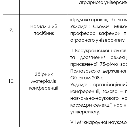
аграрного університе
«Трудове право», обсягом
Навчальний
Укладач: Сьомич Микол
9.
посібник
професор кафедри пі
аграрного університету.
І Всеукраїнської науко
та досягнення селекці
присвяченої 75-річчю з
Полтавського державног
Збірник
Обсягом 208 с.
10.
матеріалів
Укдадачі: організаційни
конференції
конференції, голова –
навчально-наукового інс
кафедри селекції, насін
університету.
VII Міжнародної науково-