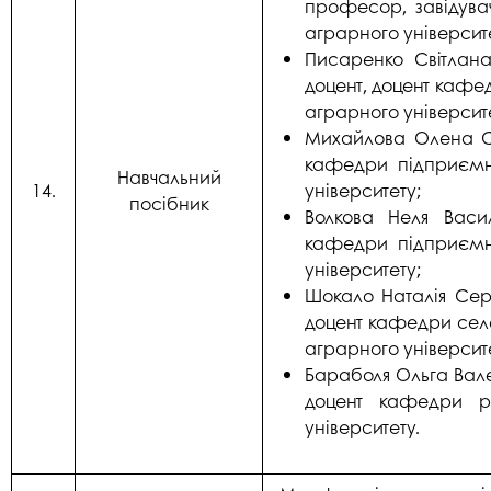
професор, завідува
аграрного університ
Писаренко Світлана
доцент, доцент кафе
аграрного університ
Михайлова Олена Сер
кафедри підприємн
Навчальний
14.
університету;
посібник
Волкова Неля Васил
кафедри підприємн
університету;
Шокало Наталія Серг
доцент кафедри селе
аграрного університ
Бараболя Ольга Вале
доцент кафедри ро
університету.