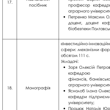
17.
посібник
професор кафедри 
аграрного університ
Петренко Максим Ол
доцент, доцент каф
біобезпеки Полтавсь
«Інвестиційно-інноваці
сфери: механізми форм
обсягом 111 с.
Укладачі:
Зоря Олексій Петро
кафедрою
фінансів, банківсь
аграрного університ
18.
Монографія
Яснолоб Ілона Олекс
кафедри підприємн
університету;
Процюк Наталія Юрі