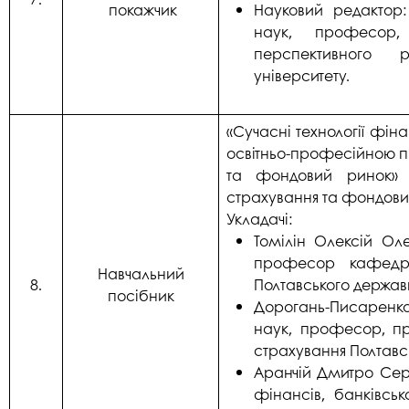
покажчик
Науковий редактор
наук, професор, 
перспективного р
університету.
«Сучасні технології фін
освітньо-професійною п
та фондовий ринок» с
страхування та фондовий
Укладачі:
Томілін Олексій Ол
професор кафедри
Навчальний
8.
Полтавського держав
посібник
Дорогань-Писаренк
наук, професор, п
страхування Полтавс
Аранчій Дмитро Серг
фінансів, банківсь