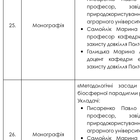
професор, заві
природокористуван
аграрного університ
25.
Монографія
Самойлік Марина С
професор кафедри 
захисту довкілля Пол
Галицька Марина Ан
доцент кафедри ек
захисту довкілля Пол
«Методологічні засади
біосферної парадигми ро
Укладачі:
Писаренко Павло В
професор, заві
природокористуван
аграрного університ
26.
Монографія
Самойлік Марина С