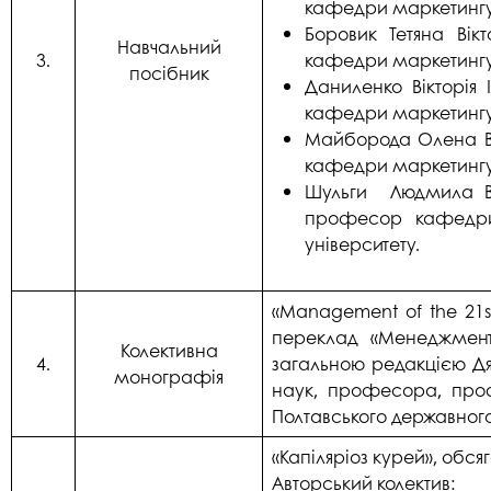
кафедри маркетингу 
Боровик Тетяна Вікт
Навчальний
3.
кафедри маркетингу 
посібник
Даниленко Вікторія 
кафедри маркетингу 
Майборода Олена Вік
кафедри маркетингу 
Шульги Людмила Во
професор кафедри 
університету.
«Management of the 21st 
переклад «Менеджмент 2
Колективна
4.
загальною редакцією Дя
монографія
наук, професора, про
Полтавського державного
«Капіляріоз курей», обся
Авторський колектив: