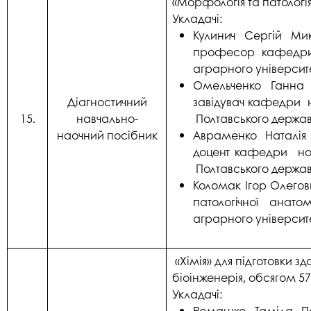
«Морфологія та патологія
Укладачі:
Кулинич Сергій Ми
професор кафедри 
аграрного університ
Омельченко Ганна 
Діагностичний
завідувач кафедри но
15.
навчально-
Полтавського держав
наочний посібник
Авраменко Наталія 
доцент кафедри норм
Полтавського держав
Коломак Ігор Олегов
патологічної анато
аграрного університе
«Хімія» для підготовки зд
біоінженерія, обсягом 57
Укладачі:
Ромашко Таміла Пет