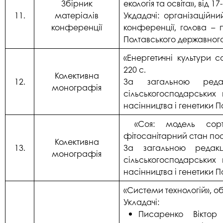
Збірник
екологія та освіта», ві
11.
матеріалів
Укдадачі: організаційни
конференції
конференції, голова – 
Полтавського державного
«Енергетичні культури со
220 с.
Колективна
12.
За загальною реда
монографія
сільськогосподарськи
насінництва і генетики 
«Соя: модель сорту,
фітосанітарний стан посі
Колективна
13.
За загальною редакц
монографія
сільськогосподарськи
насінництва і генетики 
«Системи технологій», об
Укладачі:
Писаренко Віктор 