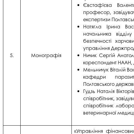
Євстаф’єва Валент
професор, завідува
експертизи Полтавсь
Натягла Ірина Вас
начальника відділу
безпечності харчов
управління Держпрод
5.
Монографія
Ничик Сергій Анатол
кореспондент НААН, 
Мельничук Віталій Ва
кафедри паразито
Полтавського держав
Гудзь Наталія Вікто
співробітник, завіду
співробітник лабора
ветеринарної медиц
«Управління фінансовим