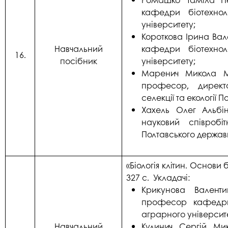
кафедри біотехнол
університету;
Короткова Ірина Вал
Навчальний
кафедри біотехнол
16.
посібник
університету;
Маренич Микола Ми
професор, директо
селекції та екології
Хахель Олег Альбі
науковий співробі
Полтавського держав
«Біологія клітин. Основи
327 с. Укладачі:
Крикунова Валенти
професор кафедри 
аграрного університ
Навчальний
Кулинич Сергій Ми