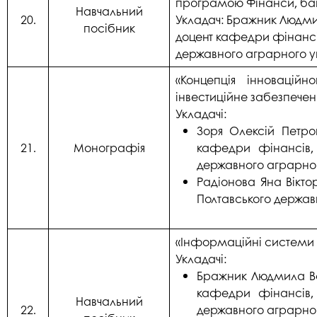
програмою Фінанси, бан
Навчальний
20.
Укладач: Бражник Людмил
посібник
доцент кафедри фінансів
державного аграрного ун
«Концепція інноваційн
інвестиційне забезпечен
Укладачі:
Зоря Олексій Петро
21.
Монографія
кафедри фінансів,
державного аграрног
Радіонова Яна Вікто
Полтавського держав
«Інформаційні системи і
Укладачі:
Бражник Людмила Вас
кафедри фінансів,
Навчальний
22.
державного аграрног