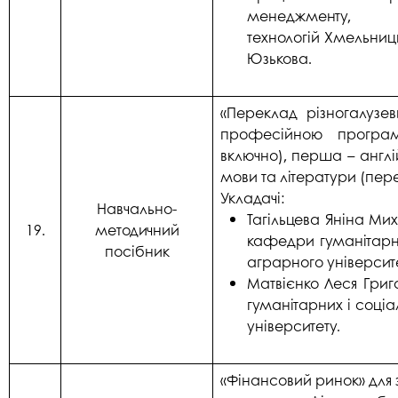
менеджменту,
технологій Хмельниц
Юзькова.
«Переклад різногалузеви
професійною програм
включно), перша – англі
мови та літератури (пере
Укладачі:
Навчально-
Тагільцева Яніна Ми
19.
методичний
кафедри гуманітарн
посібник
аграрного університ
Матвієнко Леся Григ
гуманітарних і соці
університету.
«Фінансовий ринок» для 