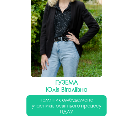
ГУЗЕМА
Юлія Віталіївна
помічник омбудсмена
учасників освітнього процесу
ПДАУ