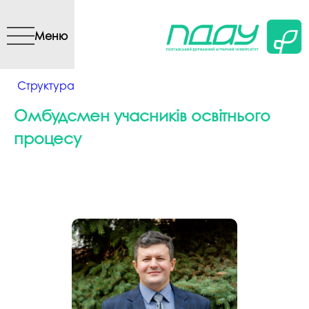
Перейти до основного
вмісту
Меню
Ви є тут
Структура
Омбудсмен учасників освітнього
процесу