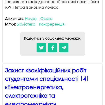
засновника кафедри терапії, яка нині носить його
і
«
к
ім'я, Петра Івановича Локеса.
в
а
П
с
о
Діяльність:
Наука
Освіта
б
д
Мітки:
Бібліотека
Конференція
ц
а
з
с
з
Поділитись у соціальних мережах:
і
в
Захист кваліфікаційних робіт
студентами спеціальності 141
«Електроенергетика,
електротехніка та
електромеханіка»