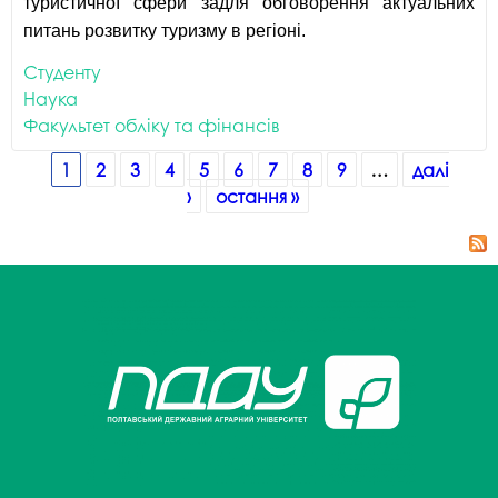
туристичної сфери задля обговорення актуальних
питань розвитку туризму в регіоні.
Студенту
Наука
Факультет обліку та фінансів
Сторінки
1
2
3
4
5
6
7
8
9
…
далі
›
остання »