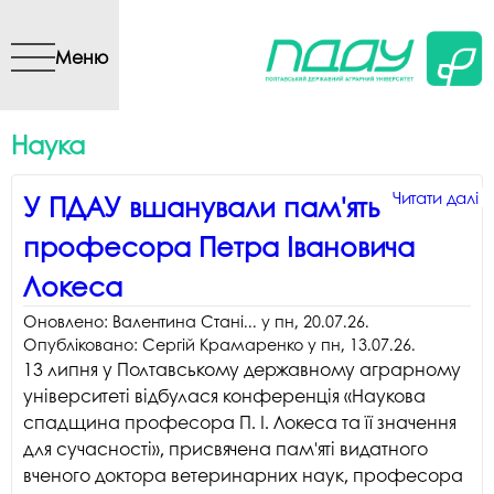
Перейти до основного
вмісту
Меню
Наука
Читати далі
Читати далі
Читати далі
Читати далі
Читати далі
Читати далі
Читати далі
Читати далі
Читати далі
Читати далі
п
п
п
п
п
п
п
п
п
п
У ПДАУ вшанували пам'ять
в
к
П
ІІ
ст
З
з
Є
Т
П
професора Петра Івановича
п
р
п
В
«
щ
в
у
к
к
п
с
В
н
Ci
о
с
В
ін
Є
Локеса
П
«
і
п
E
а
G
к
с
О
І
е
к
к
н
п
«
«О
щ
Л
Оновлено:
Валентина Стані...
у
пн, 20.07.26
.
Л
е
«
з
і
т
ц
н
ф
у
Опубліковано:
Сергій Крамаренко
у
пн, 13.07.26
.
а
р
2
2
і
г
м
в
13 липня у Полтавському державному аграрному
с
р
В
т
з
університеті відбулася конференція «Наукова
б
т
н
К
спадщина професора П. І. Локеса та її значення
ц
к
п
р
для сучасності», присвячена пам'яті видатного
з
У
і
р
вченого доктора ветеринарних наук, професора
з
к
т