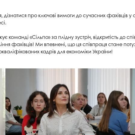
, дізнатися про ключові вимоги до сучасних фахівців у
сі.
є команді «Сільпо» за плідну зустріч, відкритість до 
оління фахівців! Ми впевнені, що ця співпраця стане п
кваліфікованих кадрів для економіки України!