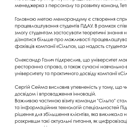
Музеї ПДАУ
Відділ маркетинг
менеджерка з персоналу та розвитку команд Тетяна
Профспілка
Центр впроваджен
Головною метою меморандуму є створення сприя
4.0
працевлаштування студентів ПДАУ. В рамках спів
Асоціація випускників
Психологічна слу
змогу студентам застосувати теоретичні знання на
3D тур по університету
дізнатися більше про можливості працевлаштуванн
Омбудсмен учасн
фахівців компанії «Сільпо», що надасть студентам
освітнього проце
Наші контакти
Студентське міст
Публічна інформація
Олександр Галич підкреслив, що університет має п
ресторанна справа, а також сучасні навчально-ви
Навчально-науков
Антикорупційна діяльність
університету та практичного досвіду компанії «Сі
Дорадча служба
Меморіал пам'яті
Сергій Сейма висловив упевненість у тому, що ч
досвідом і впровадження інновацій.
Важливою частиною візиту команди "Сільпо" стала
та інформаційних технологій спеціальностей Підпр
рішення для збільшення клієнтів», яка викликала 
розкривши такі актуальні питання, як цифровізація