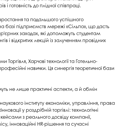
напряму Жан Моне: SuTCom
Аспірантура і докторантура
 і готовність до плідної співпраці.
рочесність
UniClaD: Erasmus+KA2 /
Наукові підрозділи
xpertise Center «MILK LOCAL
(лабораторії, центри)
зростання та подальшого успішного
/ Інформальна
PRODUCT»
на базі підприємств мережі «Сільпо», що дасть
Офіс міжнародного
кар’єрних заходах, які допоможуть студентам
наукового амбасадора
ів і відкритих лекцій із залученням провідних
Добровільні громадські
ільність
об’єднання з питань науки
Торгівля, Харчові технології та Готельно-
Спеціалізована вчена рада
рофесійні навички. Ця синергія теоретичної бази
ада з якості вищої
Наукові праці
Наукометричні бази
нгу та забезпечення
уть не лише практичні аспекти, а й обмін
Фахові журнали
ресильності ПДАУ
наукового інституту економіки, управління, права
Міжнародні проєкти
овації у роздрібній торгівлі: технологічні
Науково-технічні заходи
и кейсами з реального досвіду компанії,
вісу, інноваційні HR-рішення та сучасні
Інформація щодо виконання