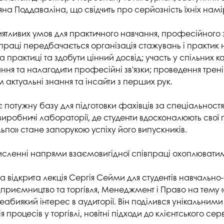
студентського містечка
у
 Поддаваліна, що свідчить про серйозність їхніх намірів
Вступні випробування 2026
Академічна доб
Волонтерський центр "ПУЛЬС"
ня індустрії
E
тливих умов для практичного навчання, професійного 
Неформальна 
Студентське життя
освіта
праці передбачається організація стажувань і практик 
жба
 практиці та здобути цінний досвід; участь у спільних 
Підрозділ з організації виховної
Опитування
я та налагодити професійні зв'язки; проведення тренінг
та іміджевої діяльності
иків
 актуальні знання та інсайти з перших рук.
су
Академічна моб
Спорт
ечко ПДАУ
Акредитація
отужну базу для підготовки фахівців за спеціальностями 
Працевлаштування
робничі лабораторії, де студенти вдосконалюють свої п
і центри
Якість освіти, р
Відділ практики і сприяння
освіти
льпо» стане запорукою успіху його випускників.
працевлаштуванню
Відділ монітори
исленні напрями взаємовигідної співпраці охоплюватим
Скринька довіри
якості освіти
Острівець Прог
 відкрита лекція Сергія Сейми для студентів навчально-
иємництво та торгівля, Менеджмент і Право на тему «Інн
неабиякий інтерес в аудиторії. Він поділився унікальним
 процесів у торгівлі, новітні підходи до клієнтського сер