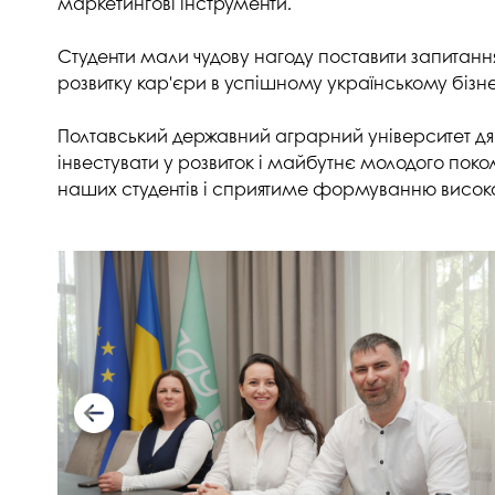
маркетингові інструменти.
Студенти мали чудову нагоду поставити запитання
розвитку кар'єри в успішному українському бізне
Полтавський державний аграрний університет дяку
інвестувати у розвиток і майбутнє молодого пок
наших студентів і сприятиме формуванню високо