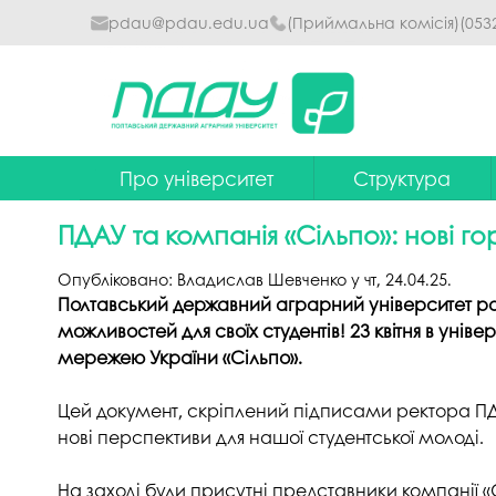
pdau@pdau.edu.ua
(Приймальна комісія)
(053
Про університет
Структура
Ректор
Наглядова рада
ПДАУ та компанія «Сільпо»: нові гор
Почесні професори
Ректорат
Опубліковано:
Владислав Шевченко
у
чт, 24.04.25
.
Досягнення
Вчена рада уніве
Полтавський державний аграрний університет ро
можливостей для своїх студентів! 23 квітня в ун
Сталий розвиток
Факультети та інст
мережею України «Сільпо».
Політики університету
Кафедри
Цей документ, скріплений підписами ректора 
Історія
Коледжі
нові перспективи для нашої студентської молоді.
Гімн ПДАУ
Бібліотека
На заході були присутні представники компанії 