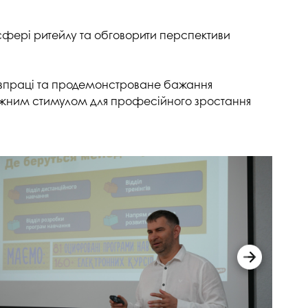
госпдоговірних робіт (послуг)
 сфері ритейлу та обговорити перспективи
співпраці та продемонстроване бажання
отужним стимулом для професійного зростання