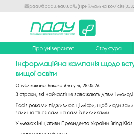
pdau@pdau.edu.ua
(Приймальна комісія)
(053
Про університет
Структура
Ректор
Наглядова рада
Інформаційна кампанія щодо вступу
Почесні професори
Ректорат
вищої освіти
Досягнення
Вчена рада уніве
Опубліковано:
Бикова Яна
у
чт, 28.05.26
.
Сталий розвиток
Факультети та інст
3 страхи, які найчастіше заважають дітям і молоді
Політики університету
Кафедри
Росія роками підживлює ці міфи, щоб люди залиш
залишається сам на сам із викликами.
Історія
Коледжі
У межах ініціативи Президента України Bring Kid
Гімн ПДАУ
Бібліотека