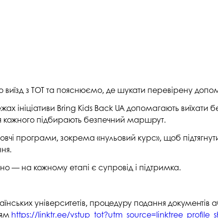
студентського містечка
у
Вступні випробування 2026
Академічна доб
Волонтерський центр "ПУЛЬС"
ня індустрії
E
Неформальна 
Студентське життя
освіта
жба
Підрозділ з організації виховної
Опитування
та іміджевої діяльності
иків
су
Академічна моб
Спорт
виїзд з ТОТ та пояснюємо, де шукати перевірену допом
ечко ПДАУ
Акредитація
Працевлаштування
ежах ініціативи Bring Kids Back UA допомагають виїхати
і центри
Якість освіти, р
я кожного підбирають безпечний маршрут.
Відділ практики і сприяння
освіти
працевлаштуванню
отовчі програми, зокрема «нульовий курс», щоб підтягну
Відділ монітори
ня.
Скринька довіри
якості освіти
но — на кожному етапі є супровід і підтримка.
Острівець Прог
їнських університетів, процедуру подання документів а
ням
https://linktr.ee/vstup_tot?utm_source=linktree_profil