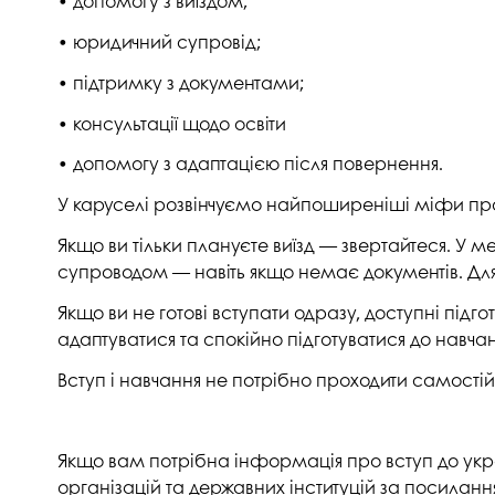
• допомогу з виїздом;
Музеї ПДАУ
Відділ маркетинг
•
юридичний супровід;
Профспілка
Центр впроваджен
4.0
•
підтримку з документами;
Асоціація випускників
Психологічна слу
•
консультації щодо освіти
3D тур по університету
Омбудсмен учасн
•
допомогу з адаптацією після повернення.
освітнього проце
Наші контакти
У каруселі розвінчуємо найпоширеніші міфи про 
Студентське міст
Публічна інформація
Якщо ви тільки плануєте виїзд — звертайтеся. У м
Навчально-науков
Антикорупційна діяльність
супроводом — навіть якщо немає документів. Дл
Дорадча служба
Якщо ви не готові вступати одразу, доступні підг
Меморіал пам'яті
адаптуватися та спокійно підготуватися до навчан
Вступ і навчання не потрібно проходити самостій
Якщо вам потрібна інформація про вступ до укра
організацій та державних інституцій за посилан