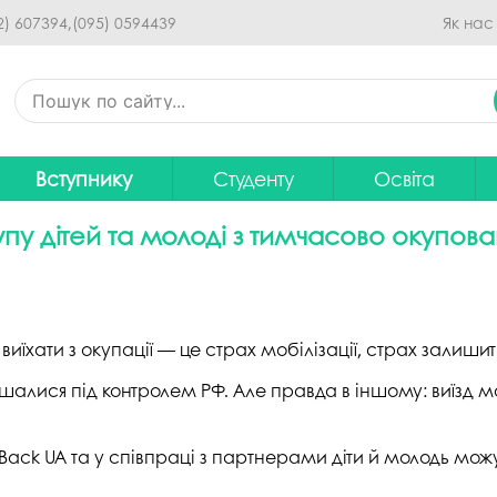
Перейти до основного
2) 607394,
(095) 0594439
Як нас
вмісту
Вступнику
Студенту
Освіта
Приймальна комісія
Дистанційне навчання
Освітні програ
В
 дітей та молоді з тимчасово окупован
Про спеціальності
Розклад занять
Вибір навчальн
рситету
Фінансова підтримка на
Рейтинг успішності студентів
Проєкти ОП дл
Ц
навчання
итути
Оплата за навчання
Графік освітнь
 виїхати з окупації — це страх мобілізації, страх залишит
Підготовчі курси
С
Практика
Положення про о
алися під контролем РФ. Але правда в іншому: виїзд м
Зимовий вступ
Студентський Сенат
Громадське об
Європейська освіта без ЗНО
університету
нормативних до
s Back UA та у співпраці з партнерами діти й молодь мож
Інформація для вступників
Студентська рада
Ліцензовані обс