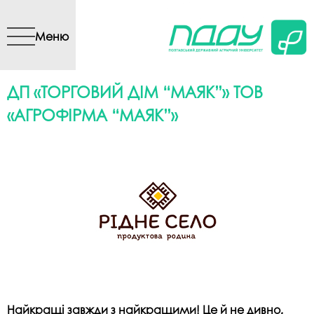
Перейти до основного
вмісту
Меню
ДП «ТОРГОВИЙ ДІМ “МАЯК”» ТОВ
«АГРОФІРМА “МАЯК”»
Найкращі завжди з найкращими! Це й не дивно,