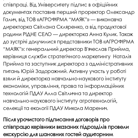
співпраці. Від Університету підпис в офіційних
документах поставив перший проректор Олександр
Галич, від ТОВ «АГРОФІРМА “МАЯК”» — виконавча
директорка Світлана Скляренко, а від продуктової
родини РІДНЕ СЕЛО — директорка Анна Кулик. Також
до зустрічі долучилися представники ТОВ «АГРОФІРМА
“МАЯК”»: генеральний директор В'ячеслав Прийма,
керівниця служби стратегічного маркетингу Наталія
Прийма та заступник директора з адміністративних
питань Юрій Задорожний. Активну участь у роботі
взяли й директорка навчально-наукового інституту
економіки, управління, права та інформаційних
технологій ПДАУ Алла Світлична та директор
навчально-наукового інституту агротехнологій,
селекції та екології ПДАУ Микола Маренич.
Після урочистого підписання договорів про
співпрацю керівники вказаних підрозділів провели
екскурсію для шановних гостей аудиторним