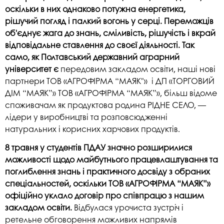
оскільки в них однаково потужна енергетика,
рішучий погляд і палкий вогонь у серці. Переможців
об'єднує жага до знань, сміливість, рішучість і вкрай
відповідальне ставлення до своєї діяльності. Так
само, як Полтавський державний аграрний
університет є
передовим закладом освіти, наші нові
партнери ТОВ «АГРОФІРМА “МАЯК"» і ДП «ТОРГОВИЙ
ДІМ “МАЯК”» ТОВ «АГРОФІРМА “МАЯК”», більш відоме
споживачам як продуктова родина РІДНЕ СЕЛО, —
лідери у виробництві та розповсюдженні
натуральних і корисних харчових продуктів.
8 травня у студентів ПДАУ значно розширилися
можливості щодо майбутнього працевлаштування та
поглиблення знань і практичного досвіду з обраних
спеціальностей, оскільки ТОВ «АГРОФІРМА “МАЯК”»
офіційно уклало договір про співпрацю з нашим
закладом освіти.
Відбулася урочиста зустріч і
ретельне обговорення можливих напрямів