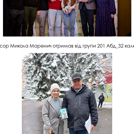
ор Микола Маренич отримав від групи 201 Абд_32 кале