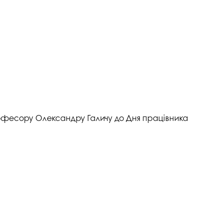
госпдоговірних робіт (послуг)
професору Олександру Галичу до Дня працівника