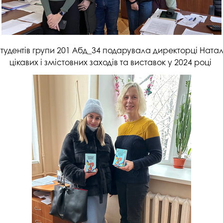
 студентів групи 201 Абд_34 подарувала директорці Натал
цікавих і змістовних заходів та виставок у 2024 році