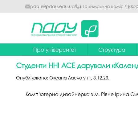
pdau@pdau.edu.ua
(Приймальна комісія)
(053
Про університет
Структура
Ректор
Наглядова рада
Студенти ННІ АСЕ дарували «Кален
Почесні професори
Ректорат
Опубліковано:
Оксана Ласло
у
пт, 8.12.23
.
Досягнення
Вчена рада уніве
Комп’ютерна дизайнерка з м. Рівне Ірина Сич
Сталий розвиток
Факультети та інст
Політики університету
Кафедри
Історія
Коледжі
Гімн ПДАУ
Бібліотека