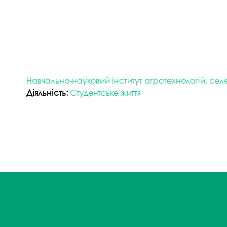
Навчально-науковий інститут агротехнологій, селек
Діяльність:
Студентське життя