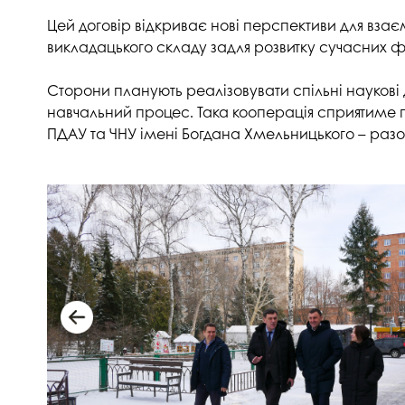
Музеї ПДАУ
Відділ маркетинг
Цей договір відкриває нові перспективи для вза
викладацького складу задля розвитку сучасних фор
Профспілка
Центр впроваджен
4.0
Асоціація випускників
Сторони планують реалізовувати спільні наукові 
Психологічна слу
навчальний процес. Така кооперація сприятиме пі
3D тур по університету
Омбудсмен учасн
ПДАУ та ЧНУ імені Богдана Хмельницького – разом
освітнього проце
Наші контакти
Студентське міст
Публічна інформація
Навчально-науков
Антикорупційна діяльність
Дорадча служба
Меморіал пам'яті