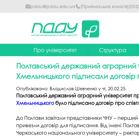
pdau@pdau.edu.ua
(Приймальна комісія)
(053
Про університет
Структура
Ректор
Наглядова рада
Полтавський державний аграрний у
Почесні професори
Ректорат
Хмельницького підписали договір
Досягнення
Вчена рада уніве
Опубліковано:
Владислав Шевченко
у
чт, 20.02.25
.
Полтавський державний аграрний університет про
Сталий розвиток
Факультети та інст
Хмельницького
було підписано договір про спів
Політики університету
Кафедри
До Полтави завітали представники ЧНУ – перший
Історія
Коледжі
привезли договір для підписання. Від імені Пол
Гімн ПДАУ
Бібліотека
Черкаського національного університету – рект