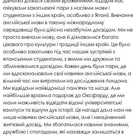
Дівчатка діляться своїми враженнями: «Щодня нас
очікували захоплюючі пари з носіями мови і
студентами з інших країн, особливо з Японії. Вивчання
англійської мови в такому міжнародному
середовищі було дійсно незабутнім досвідом. Ми не
просто вивчали мову, але й дізнавалися багато
цікавого про культури і традиції інших країн. Це було
особливо захопливо під час наших зустрічей з
японськими студентами, з якими ми дружили та
обмінювалися досвідом. Кожен день були пари, де
ми вдосконалювали свої навички англійської мови, а
вільний час ми витрачали на дослідження Лондона.
Ми відвідали найвідоміші пам'ятки та місця. Але
найбільше вразила подорож до Оксфорду, де ми
мали можливість відвідати відомі університетські
кампуси та відчути дух історії. Ця нагода дала нам не
лише навички англійської мови, але і неоціненний
життєвий досвід. Ми збагатилася новими знаннями,
дружбою і спогадами, які назавжди залишаться в