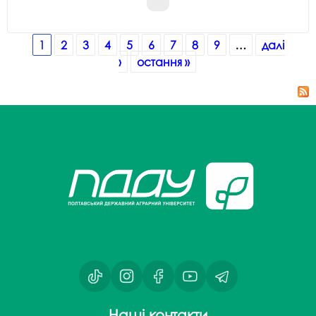
Сторінки
1
2
3
4
5
6
7
8
9
…
далі
›
остання »
Наші контакти