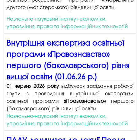
д
о
другого (магістерського) рівня вищої освіти.
п
Навчально-науковий інститут економіки,
д
управління, права та інформаційних технологій
Внутрішня експертиза освітньої
програми «Правознавство»
першого (бакалаврського) рівня
вищої освіти (01.06.26 р.)
01 червня 2026 року
відбулося засідання робочої
групи з проведення внутрішньої експертизи
освітньої програми
«Правознавство
» першого
(бакалаврського) рівня вищої освіти.
Навчально-науковий інститут економіки,
управління, права та інформаційних технологій
ПДАУ долучився до лекції Посла