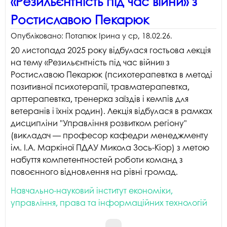
«Резильєнтність під час війни» з
Ростиславою Пекарюк
Опубліковано:
Потапюк Ірина
у
ср, 18.02.26
.
20 листопада 2025 року відбулася гостьова лекція
на тему «Резильєнтність під час війни» з
Ростиславою Пекарюк (психотерапевтка в методі
позитивної психотерапії, травматерапевтка,
арттерапевтка, тренерка заїздів і кемпів для
ветеранів і їхніх родин). Лекція відбулася в рамках
дисципліни "Управління розвитком регіону"
(викладач — професор кафедри менеджменту
ім. І.А. Маркіної ПДАУ Микола Зось-Кіор) з метою
набуття компетентностей роботи команд з
повоєнного відновлення на рівні громад.
Навчально-науковий інститут економіки,
управління, права та інформаційних технологій