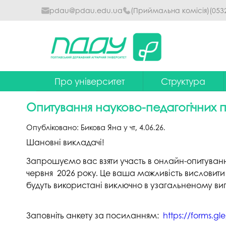
pdau@pdau.edu.ua
(Приймальна комісія)
(053
Про університет
Структура
Ректор
Наглядова рада
Опитування науково-педагогічних 
Почесні професори
Ректорат
Опубліковано:
Бикова Яна
у
чт, 4.06.26
.
Досягнення
Вчена рада уніве
Шановні викладачі!
Сталий розвиток
Факультети та інст
Запрошуємо вас взяти участь в онлайн-опитуванн
червня 2026 року. Це ваша можливість висловити с
Політики університету
Кафедри
будуть використані виключно в узагальненому ви
Історія
Коледжі
Гімн ПДАУ
Бібліотека
Заповніть анкету за посиланням:
https://forms.gle