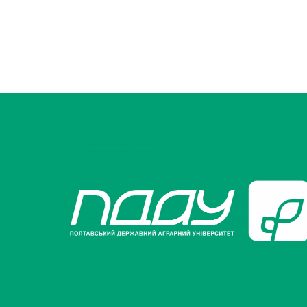
Музеї ПДАУ
Відділ маркетинг
Профспілка
Центр впроваджен
4.0
Асоціація випускників
Психологічна слу
3D тур по університету
Омбудсмен учасн
освітнього проце
Наші контакти
Студентське міст
Публічна інформація
Навчально-науков
Антикорупційна діяльність
Дорадча служба
Меморіал пам'яті