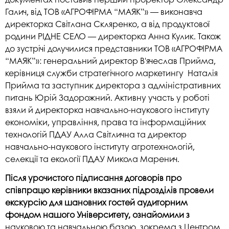
Галич, від ТОВ «АГРОФІРМА “МАЯК”» — виконавча
директорка Світлана Скляренко, а від продуктової
родини РІДНЕ СЕЛО — директорка Анна Кулик. Також
до зустрічі долучилися представники ТОВ «АГРОФІРМА
“МАЯК”»: генеральний директор В'ячеслав Прийма,
керівниця служби стратегічного маркетингу Наталія
Прийма та заступник директора з адміністративних
питань Юрій Задорожний. Активну участь у роботі
взяли й директорка навчально-наукового інституту
економіки, управління, права та інформаційних
технологій ПДАУ Алла Світлична та директор
навчально-наукового інституту агротехнологій,
селекції та екології ПДАУ Микола Маренич.
Після урочистого підписання договорів про
співпрацю керівники вказаних підрозділів провели
екскурсію для шановних гостей аудиторним
фондом нашого Університету, ознайомили з
науковою та навчальною базою, зокрема з Центром