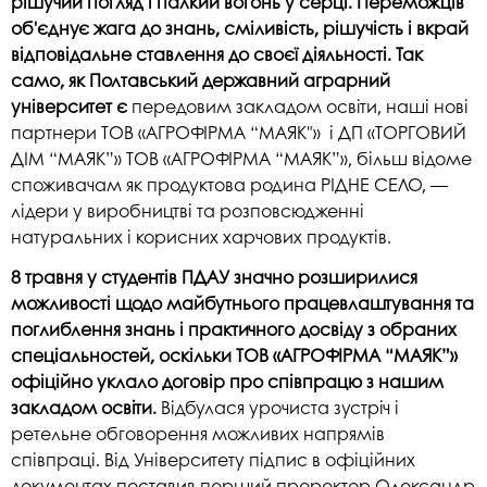
рішучий погляд і палкий вогонь у серці. Переможців
об'єднує жага до знань, сміливість, рішучість і вкрай
відповідальне ставлення до своєї діяльності. Так
само, як Полтавський державний аграрний
університет є
передовим закладом освіти, наші нові
партнери ТОВ «АГРОФІРМА “МАЯК"» і ДП «ТОРГОВИЙ
ДІМ “МАЯК”» ТОВ «АГРОФІРМА “МАЯК”», більш відоме
споживачам як продуктова родина РІДНЕ СЕЛО, —
лідери у виробництві та розповсюдженні
натуральних і корисних харчових продуктів.
8 травня у студентів ПДАУ значно розширилися
можливості щодо майбутнього працевлаштування та
поглиблення знань і практичного досвіду з обраних
спеціальностей, оскільки ТОВ «АГРОФІРМА “МАЯК”»
офіційно уклало договір про співпрацю з нашим
закладом освіти.
Відбулася урочиста зустріч і
ретельне обговорення можливих напрямів
співпраці. Від Університету підпис в офіційних
документах поставив перший проректор Олександр