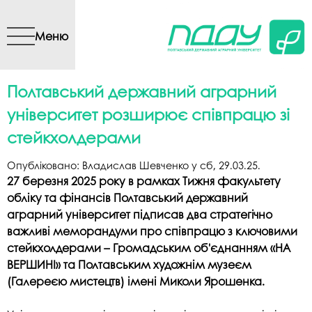
Перейти до основного
вмісту
Меню
Полтавський державний аграрний
університет розширює співпрацю зі
стейкхолдерами
Опубліковано:
Владислав Шевченко
у
сб, 29.03.25
.
27 березня 2025 року в рамках Тижня факультету
обліку та фінансів Полтавський державний
аграрний університет підписав два стратегічно
важливі меморандуми про співпрацю з ключовими
стейкхолдерами – Громадським об'єднанням «НА
ВЕРШИНІ» та Полтавським художнім музеєм
(Галереєю мистецтв) імені Миколи Ярошенка.