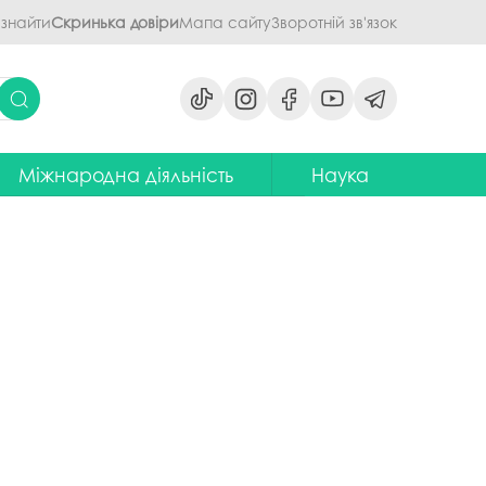
 знайти
Скринька довіри
Мапа сайту
Зворотній зв'язок
Міжнародна діяльність
Наука
ми
ідділ міжнародних зв'язків
Наукова діяльність ПДАУ
их дисциплін
Центр міжнародної освіти
Напрями наукової діяльності -
наукові школи
я обговорення
ентр європейської освіти та
іноземних мов
ЦККНО
ого процесу
тратегія інтернаціоналізації
Стартап-школа «ПроБізнес»
ПДАУ до 2030 року
світню діяльність
Інформаційно-
Паралельний європейський
консультаційний центр
говорення
диплом. Навчання в Польші
міжнародного методичного
кументів
забезпечення
Проєкт програми Еразмус+,
яги