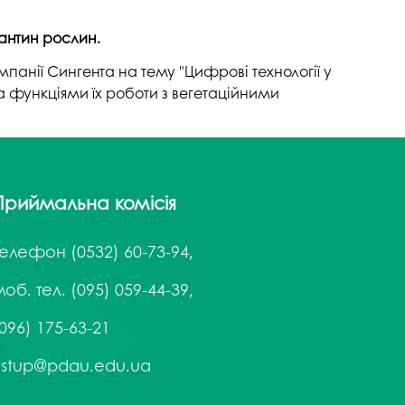
напряму Жан Моне: SuTCom
Аспірантура і докторантура
рочесність
рантин рослин.
UniClaD: Erasmus+KA2 /
Наукові підрозділи
xpertise Center «MILK LOCAL
(лабораторії, центри)
/ Інформальна
мпанії Сингента на тему "Цифрові технології у
PRODUCT»
Офіс міжнародного
 функціями їх роботи з вегетаційними
наукового амбасадора
Добровільні громадські
ільність
об’єднання з питань науки
Спеціалізована вчена рада
Приймальна комісія
ада з якості вищої
Наукові праці
Телефон
(0532) 60-73-94,
Наукометричні бази
нгу та забезпечення
об. тел. (095) 059-44-39,
Фахові журнали
ресильності ПДАУ
096) 175-63-21
Міжнародні проєкти
Науково-технічні заходи
vstup@pdau.edu.ua
Інформація щодо виконання