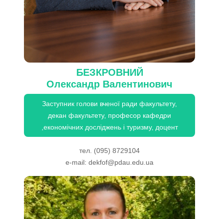
БЕЗКРОВНИЙ
Олександр Валентинович
Заступник голови вченої ради факультету,
декан факультету, професор кафедри
,економічних досліджень і туризму, доцент
тел.
(095) 8729104
e-mail:
dekfof@pdau.edu.ua