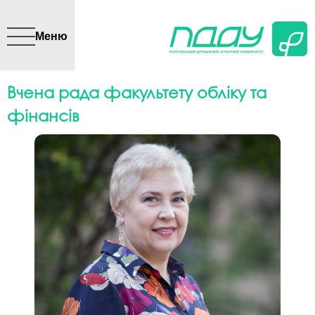
Перейти до основного
вмісту
Меню
Вчена рада факультету обліку та
фінансів