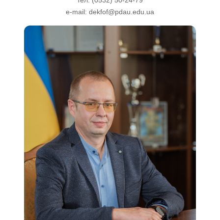
тел.
(0532) 50-24-79
e-mail:
dekfof@pdau.edu.ua