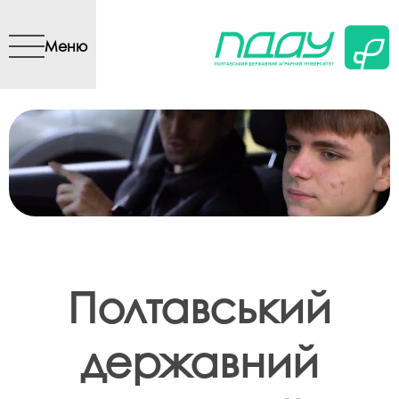
Перейти до основного
вмісту
Меню
Полтавський
державний