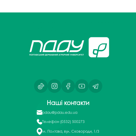
Наші контакти
pdau@pdau.edu.ua
Телефон
(0532) 500273
м. Полтава, вул. Сковороди, 1/3