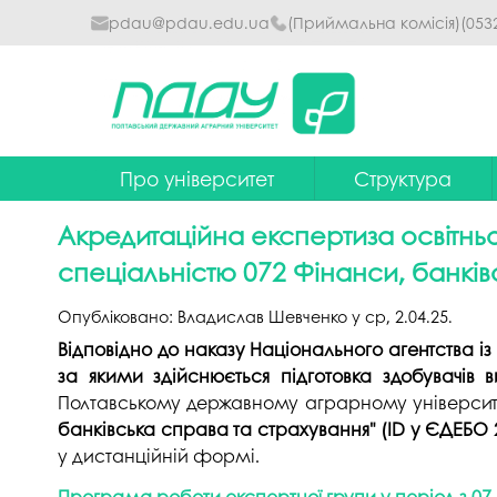
pdau@pdau.edu.ua
(Приймальна комісія)
(053
Про університет
Структура
Ректор
Наглядова рада
Акредитаційна експертиза освітнь
Почесні професори
Ректорат
спеціальністю 072 Фінанси, банків
Досягнення
Вчена рада уніве
Опубліковано:
Владислав Шевченко
у
ср, 2.04.25
.
Сталий розвиток
Факультети та інст
Відповідно до наказу Національного агентства із з
за якими здійснюється підготовка здобувачів в
Політики університету
Кафедри
Полтавському державному аграрному університ
банківська справа та страхування" (ID у ЄДЕБО
Історія
Коледжі
у дистанційній формі.
Гімн ПДАУ
Бібліотека
Програма роботи експертної групи у період з 07 