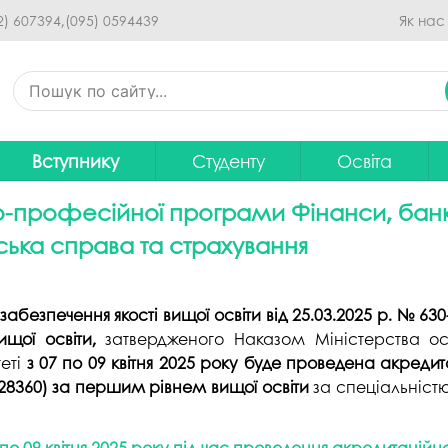
Перейти до основного
2) 607394,
(095) 0594439
Як нас
вмісту
Вступнику
Студенту
Освіта
Приймальна комісія
Дистанційне навчання
Освітні програ
В
о-професійної програми Фінанси, банкі
Про спеціальності
Розклад занять
Вибір навчальн
ська справа та страхування
рситету
Фінансова підтримка на
Рейтинг успішності студентів
Проєкти ОП дл
Ц
навчання
итути
Оплата за навчання
Графік освітнь
абезпечення якості вищої освіти від 25.0
3.2025 р. № 630
Підготовчі курси
С
ищої освіти,
затвердженого Наказом Міністерства осв
Практика
Положення про о
еті
з
07 по
09 квітня 2025 року буде проведена акреди
Зимовий вступ
 28360) за першим рівнем вищої освіти
за спеціальніст
Студентський Сенат
Громадське об
Європейська освіта без ЗНО
університету
нормативних до
Інформація для вступників
Студентська рада
Ліцензовані обс
по 09 квітня 2025 року під час проведення акредитаційн