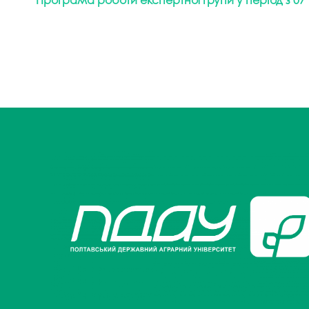
Музеї ПДАУ
Відділ маркетинг
Профспілка
Центр впроваджен
4.0
Асоціація випускників
Психологічна слу
3D тур по університету
Омбудсмен учасн
освітнього проце
Наші контакти
Студентське міст
Публічна інформація
Навчально-науков
Антикорупційна діяльність
Дорадча служба
Меморіал пам'яті