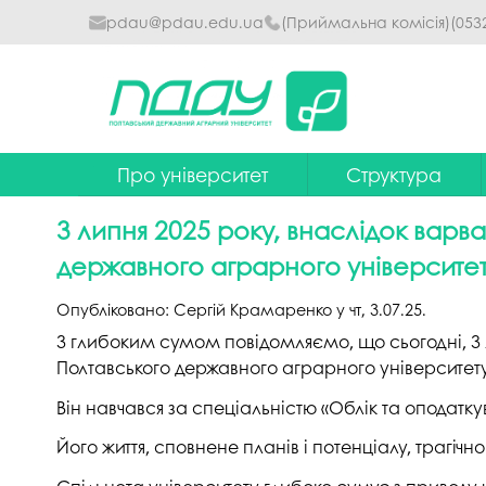
pdau@pdau.edu.ua
(Приймальна комісія)
(053
Про університет
Структура
Ректор
Наглядова рада
3 липня 2025 року, внаслідок варва
Почесні професори
Ректорат
державного аграрного університе
Досягнення
Вчена рада уніве
Опубліковано:
Сергій Крамаренко
у
чт, 3.07.25
.
Сталий розвиток
Факультети та інст
З глибоким сумом повідомляємо, що сьогодні, 3 л
Полтавського державного аграрного університет
Політики університету
Кафедри
Він навчався за спеціальністю «Облік та оподат
Історія
Коледжі
Його життя, сповнене планів і потенціалу, трагіч
Гімн ПДАУ
Бібліотека