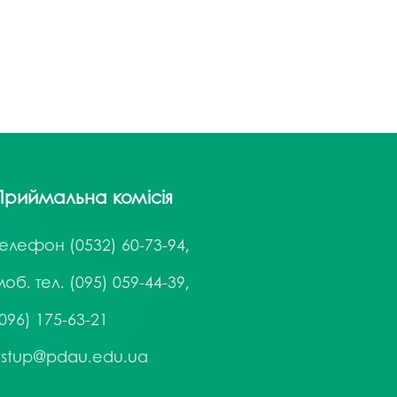
госпдоговірних робіт (послуг)
Приймальна комісія
Телефон
(0532) 60-73-94,
об. тел. (095) 059-44-39,
096) 175-63-21
vstup@pdau.edu.ua