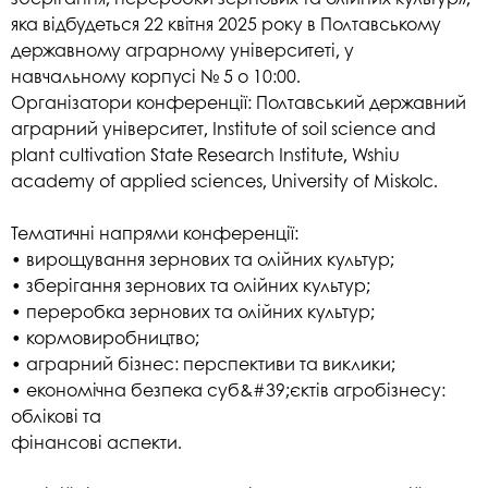
яка відбудеться 22 квітня 2025 року в
Полтавському
державному аграрному університеті, у
навчальному
корпусі № 5 о 10:00.
Організатори конференції: Полтавський державний
аграрний
університет, Institute of soil science and
plant cultivation State Research
Institute, Wshiu
academy of applied sciences, University of Miskolc.
Тематичні напрями конференції:
• вирощування зернових та олійних культур;
• зберігання зернових та олійних культур;
• переробка зернових та олійних культур;
• кормовиробництво;
• аграрний бізнес: перспективи та виклики;
• економічна безпека суб&#39;єктів агробізнесу:
облікові та
фінансові аспекти.