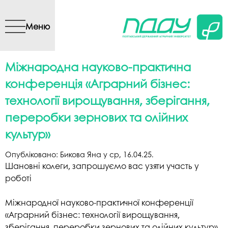
Перейти до основного
вмісту
Меню
Міжнародна науково-практична
конференція «Аграрний бізнес:
технології вирощування, зберігання,
переробки зернових та олійних
культур»
Опубліковано:
Бикова Яна
у
ср, 16.04.25
.
Шановні колеги, запрошуємо вас узяти участь у
роботі
Міжнародної науково-практичної конференції
«Аграрний бізнес:
технології вирощування,
зберігання, переробки зернових та
олійних культур»,