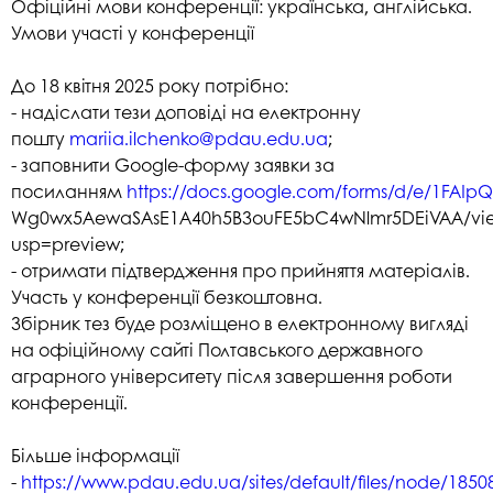
Офіційні мови конференції: українська, англійська.
Умови участі у конференції
До 18 квітня 2025 року потрібно:
- надіслати тези доповіді на електронну
пошту
mariia.ilchenko@pdau.edu.ua
;
- заповнити Google-форму заявки за
посиланням
https://docs.google.com/forms/d/e/1FAIp
Wg0wx5AewaSAsE1A40h5B3ouFE5bC4wNlmr5DEiVAA/vi
usp=preview;
- отримати підтвердження про прийняття матеріалів.
Участь у конференції безкоштовна.
Збірник тез буде розміщено в електронному вигляді
на
офіційному сайті Полтавського державного
аграрного університету після завершення роботи
конференції.
Більше інформації
-
https://www.pdau.edu.ua/sites/default/files/node/1850