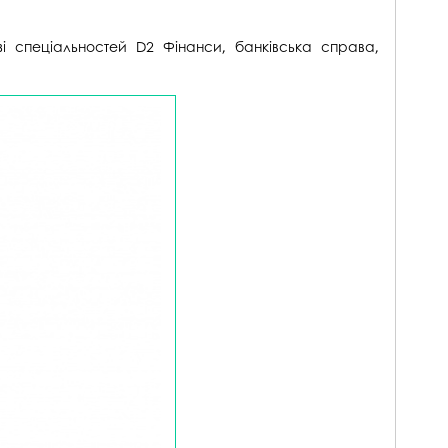
госпдоговірних робіт (послуг)
і спеціальностей D2 Фінанси, банківська справа,