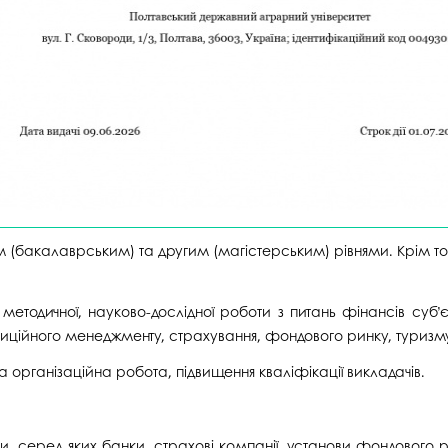
им (бакалаврським) та другим (магістерським) рівнями. Крім то
методичної, науково-дослідної роботи з питань фінансів суб’
стиційного менеджменту, страхування, фондового ринку, туризм
 організаційна робота, підвищення кваліфікації викладачів.
и, серед яких банки, страхові компанії, установи фондового ри