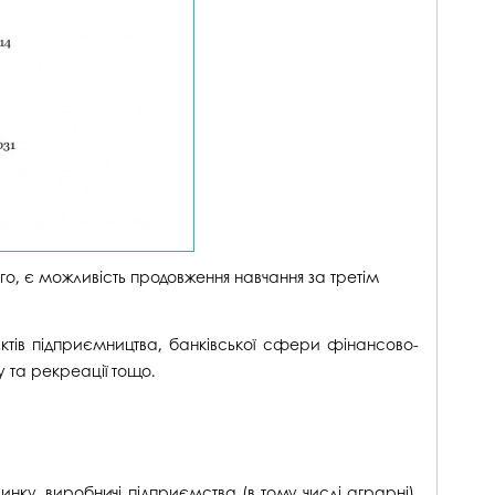
го, є можливість продовження навчання за третім
єктів підприємництва, банківської сфери фінансово-
у та рекреації тощо.
нку, виробничі підприємства (в тому числі аграрні),