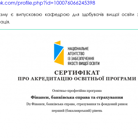
ok.com/profile.php?id=100076066245398
изму є випусковою кафедрою для здобувачів вищої освіти з
ація.