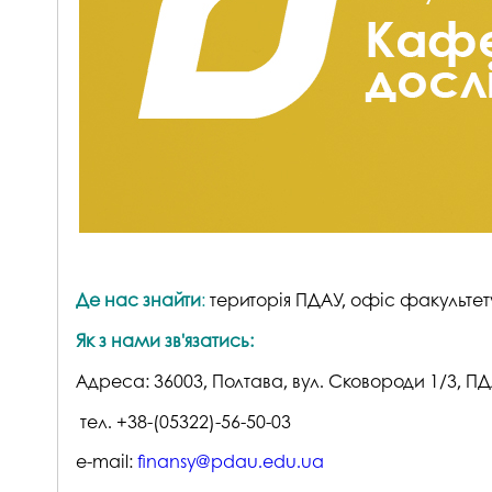
Музеї ПДАУ
Відділ маркетинг
Профспілка
Центр впроваджен
4.0
Асоціація випускників
Психологічна слу
3D тур по університету
Омбудсмен учасн
освітнього проце
Наші контакти
Студентське міст
Публічна інформація
Навчально-науков
Антикорупційна діяльність
Де нас знайти
:
територія ПДАУ, офіс факультету
Дорадча служба
Меморіал пам'яті
Як з нами зв'язатись:
Адреса: 36003, Полтава, вул. Сковороди 1/3, П
тел. +38-(05322)-56-50-03
e-mail:
finansy@pdau.edu.ua