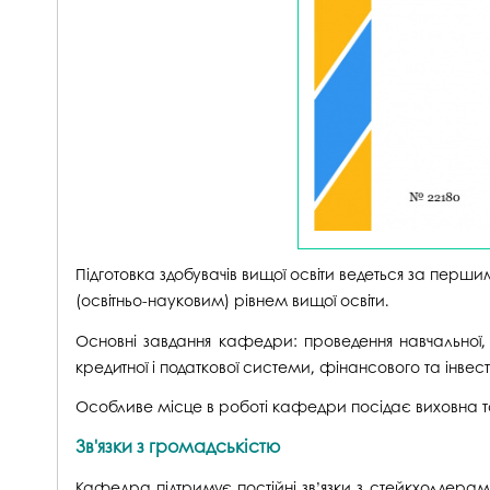
Підготовка здобувачів вищої освіти ведеться за перш
(освітньо-науковим) рівнем вищої освіти.
Основні завдання кафедри: проведення навчальної, 
кредитної і податкової системи, фінансового та інве
Особливе місце в роботі кафедри посідає виховна та
Зв'язки з громадськістю
Кафедра підтримує постійні зв’язки з стейкхолдерам