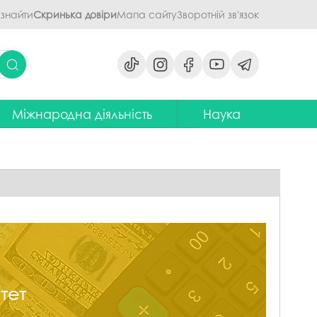
 знайти
Скринька довіри
Мапа сайту
Зворотній зв'язок
Міжнародна діяльність
Наука
ми
ідділ міжнародних зв'язків
Наукова діяльність ПДАУ
их дисциплін
Центр міжнародної освіти
Напрями наукової діяльності -
наукові школи
я обговорення
ентр європейської освіти та
іноземних мов
ЦККНО
ого процесу
тратегія інтернаціоналізації
Стартап-школа «ПроБізнес»
ПДАУ до 2030 року
світню діяльність
Інформаційно-
Паралельний європейський
консультаційний центр
говорення
диплом. Навчання в Польші
міжнародного методичного
кументів
забезпечення
Проєкт програми Еразмус+,
яги