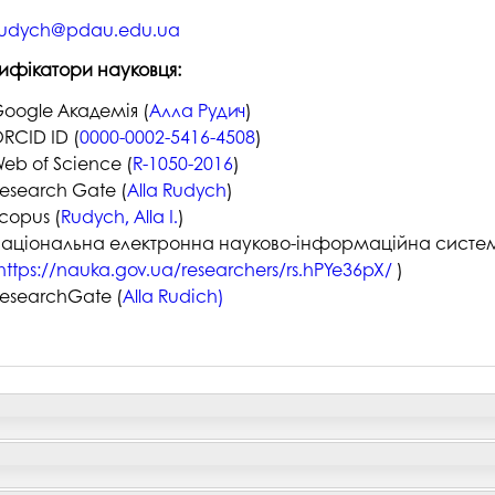
студентського містечка
у
.rudych@pdau.edu.ua
Вступні випробування 2026
Академічна доб
Волонтерський центр "ПУЛЬС"
ня індустрії
тифікатори науковця:
E
Неформальна 
Студентське життя
освіта
oogle Академія (
Алла Рудич
)
жба
RCID ID (
0000-0002-5416-4508
)
Підрозділ з організації виховної
Опитування
та іміджевої діяльності
иків
eb of Science (
R-1050-2016
)
су
Академічна моб
esearch Gate (
Alla Rudych
)
Спорт
copus (
Rudych, Alla I.
)
ечко ПДАУ
Акредитація
Працевлаштування
аціональна електронна науково-інформаційна систем
і центри
Якість освіти, р
https://nauka.gov.ua/researchers/rs.hPYe36pX/
)
Відділ практики і сприяння
освіти
esearchGate (
Alla Rudich)
працевлаштуванню
Відділ монітори
Скринька довіри
якості освіти
Острівець Прог