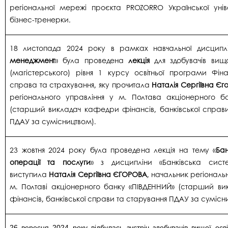
регіональної мережі проєкта PROZORRO Української уніве
бізнес-тренерки
.
18 листопада 2024 року в рамках навчальної дисципл
менеджмент
» була проведена
лекція
для здобувачів вищо
(магістерського) рівня 1 курсу освітньої програми Фіна
справа та страхування, яку прочитала
Наталія Сергіївна Єг
регіонального управління у м. Полтава акціонерного ба
(старший викладач кафедри фінансів, банківської справи
ПДАУ за сумісництвом).
23 жовтня 2024 року була проведена лекція на тему «
Бан
операції та послуги
» з дисципліни «Банківська сист
виступила
Наталія Сергіївна ЄГОРОВА
, начальник регіональ
м. Полтаві акціонерного банку «ПІВДЕННИЙ» (старший в
фінансів, банківської справи та старування ПДАУ за сумісн
26 вересня 2024 року відбулась зустріч здобувачів вищої осв