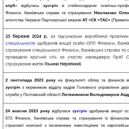
клуб
» відбулась
зустріч
зі стейкхолдером освітньо-профе
Фінанси, банківська справа та страхування
Ніколаєнко Оле
агентства Черкаси Партнерської мережі
АТ «СК «ТАС»
(Приватн
25 березня 2024 р.
за підсумками виробничої практики
спеціальності
» здобувачів вищої освіти ОПП Фінанси, банк
страхування спеціальності Фінанси, банківська справа та 
проведено круглий стіл за участю менеджера ПрАТ С
страхування життя»
Галини Неретиної.
2 листопада 2023 року
на факультеті обліку та фінансів 
зустріч
з керівником відділу кадрів Головного управління дер
служби у Полтавській області
Литвиненком Володимиром Анд
24 жовтня 2023 року
відбулася
зустріч
здобувачів вищої осв
072 Фінанси, банківська справа та страхування із фінансов
страхової компанії з іноземними інвестиціями та європейсь