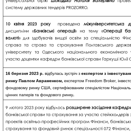
універсальної біржі
Шокодько Наталія Валеріївна
пров
систему державних тендерів PROZORRO.
10 квітня 2023 року
проведена
міжуніверситетська д
дисципліни «
Банківські операції
» на тему «
Операції бан
валюті
» для здобувачів вищої освіти за спеціальністю Фін
справа та страва та страхування Полтавського держа
університету та Одеського національного економічного у
участю доцентки кафедри банківської справи Гаркуші Юлії 
1
6
березня 2023 р.
відбулась зустріч з
експертом з інвестуван
ринку Павлом Авраменком,
експертом Freedom Broker, інвест
фондовому ринку США, сертифікованим спеціалістом Національно
цінних паперів та фондового ринку
.
9 лютого 2023 року відбулось
розширене засідання кафедр
банківської справи та страхування за участю стейкхолдерів 
проектів освітньо-професійних програм Фінанси, банківськ
страхування та фондовий ринок спеціальності 072 Фінанси,