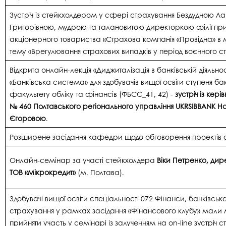
Зустріч із стейкхолдером у сфері страхування Бездудною 
Григорівною, мудрою та талановитою директоркою філії пр
акціонерного товариства «Страхова компанія «Провідна» в 
тему «Врегулювання страхових випадків у період воєнного ст
Відкрита онлайн-лекція «Диджиталізація в банківській діяльнос
«Банківська система» для здобувачів вищої освіти ступеня б
факультету обліку та фінансів (ФБСС_41, 42) -
зустріч із кер
№ 460 Полтавського регіонального управління UKRSIBBANK 
Єгоровою
.
Розширене засідання кафедри щодо обговорення проектів о
Онлайн-семінар за участі стейкхолдера
Віки Петренко, дир
ТОВ «Мікрокредит»
(м. Полтава).
Здобувачі вищої освіти спеціальності 072 Фінанси, банківсь
страхування у рамках засідання «Фінансового клубу» мали 
прийняти участь у семінарі із залученням на on-line зустріч 