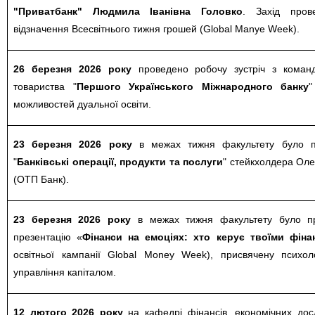
"Приватбанк" Людмила Іванівна Головк
о
. Захід пров
відзначення Всесвітнього тижня грошей (Global Manye Week).
26 березня 2026 року
проведено робочу зустріч з коман
товариства "
Першого Українського Міжнародного банку
"
можливостей дуальної освіти.
23 березня 2026 року
в межах тижня факультету було п
"
Банківські операції, продукти та послуги
" стейкхолдера Ол
(ОТП Банк).
23 березня 2026 року
в межах тижня факультету було пр
презентацію «
Фінанси на емоціях: хто керує твоїми фіна
освітньої кампанії Global Money Week), присвячену психол
управління капіталом.
12 лютого 2026 року
на кафедрі фінансів, економічних дос