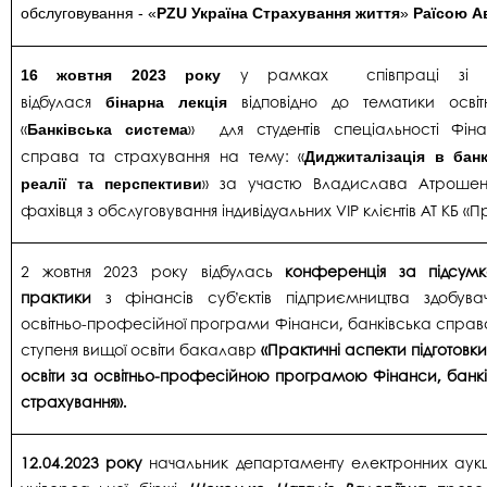
обслуговування - «
PZU Україна Страхування життя
»
Раїсою А
у рамках співпраці зі ст
16 жовтня 2023 року
відбулася
відповідно до тематики освіт
бінарна лекція
«
» для студентів спеціальності Фіна
Банківська система
справа та страхування на тему: «
Диджиталізація в банк
» за участю
Владислава Атрошен
реалії та перспективи
фахівця з обслуговування індивідуальних VIP клієнтів АТ КБ «
2 жовтня 2023 року відбулась
конференція за підсум
практики
з фінансів суб’єктів підприємництва здобувач
освітньо-професійної програми Фінанси, банківська справ
ступеня вищої освіти бакалавр
«Практичні аспекти підготовки
освіти за освітньо-професійною програмою Фінанси, банк
страхування».
12.04.2023 року
начальник департаменту електронних аукці