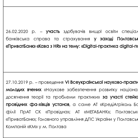
26.02.2020 р. –
участь
здобувачів вищої освіти спеціал
банківська справа та страхування
у заході Полтавс
«ПриватБанк» «Кава з HR» на тему: «Digital-практика digital-
27.10.2019 р. – проведення
VІ Всеукраїнської науково-практ
молодих вчених
«Наукове забезпечення розвитку націонал
досягнення теорії та проблеми практики»
за участі стейк
провідних фа-хівців установ
, а саме АТ «КредіАгріколь Ба
філії ПрАТ СК «Провідна»; АТ «МЕГАБАНК»; Полтавсь
«ПриватБанк»; Головного управління ДПС України у Полтавськ
Компаній «КМ» у м. Полтава