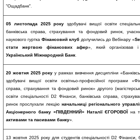
"Ощадбанк".
05 листопада 2025 року
здобувачі вищої освіти спеціальн
банківська справа, страхування та фондовий ринок, учасни
наукового гуртка
Фінансовий клуб
долучились до Вебінару «
Se
стати жертвою фінансових афер
», який організовав 
Український Міжнародний Банк
.
20 жовтня 2025 року
у рамках вивчення дисципліни «Банківс
здобувачі вищої освіти освітньо-професійної програми «Фін
справа, страхування та фондовий ринок» другого (магістерсь
освіти спеціальності D2 Фінанси, банківська справа, страху
ринок прослухали лекцію
начальниці регіонального управлі
Акціонерного банку «ПІВДЕННИЙ» Наталії ЄГОРОВОЇ
на т
активами та пасивами банку
».
13 жовтня 2025 року для студентів спеціальності D2 Фінанси, б