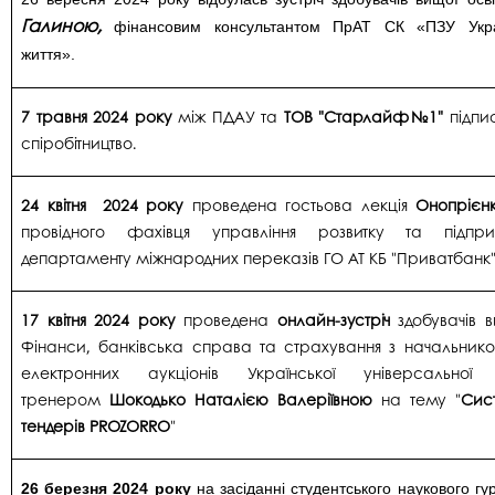
Галиною,
фінансовим консультантом ПрАТ СК «ПЗУ Укра
життя».
7 травня 2024 року
між ПДАУ та
ТОВ "Старлайф№1"
підпи
спіробітництво.
24 квітня 2024 року
проведена гостьова лекція
Онопрієн
провідного фахівця управління розвитку та підпри
департаменту міжнародних переказів ГО АТ КБ "Приватбанк"
17 квітня 2024 року
проведена
онлайн-зустріч
здобувачів 
Фінанси, банківська справа та страхування з начальник
електронних аукціонів Української універсальної 
тренером
Шокодько Наталією Валеріївною
на тему "
Сис
тендерів PROZORRO
"
26 березня 2024 року
на засіданні студентського наукового гу