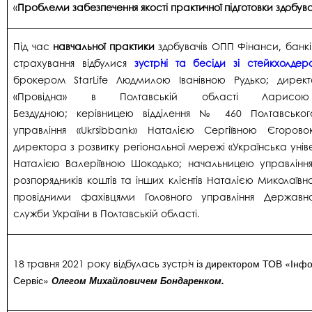
«
Проблеми забезпечення якості практичної підготовки здобува
Під час
навчальної практики
здобувачів ОПП Фінанси, банк
страхування відбулися
зустрічі та бесіди зі стейкхолде
брокером StarLife Людмилою Іванівною Рудько; дирек
«Провідна» в Полтавській області Ларисою
Бездудною; керівницею відділення № 460 Полтавськог
управління «Ukrsibbank» Наталією Сергіївною Єгоров
директора з розвитку регіональної мережі «Українська уні
Наталією Валеріївною Шокодько; начальницею управління
розпорядників коштів та інших клієнтів Наталією Миколаїв
провідними фахівцями Головного управління Державно
служби України в Полтавській області.
18 травня 2021 року відбулась зустріч
із директором ТОВ «Інфос
Сервіс»
Олегом Михайловичем Бондаренком.