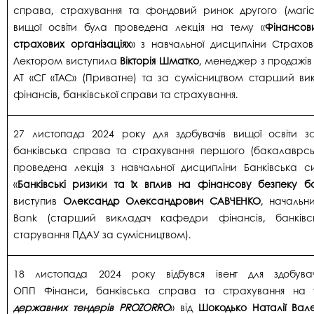
справа, страхування та фондовий ринок другого (магіст
вищої освіти була проведена лекція на тему «
Фінансов
страхових організаціях
» з навчальної дисципліни Страхо
Лектором виступила
Вікторія Шматко
, менеджер з продажів 
АТ «СГ «ТАС» (Приватне) та за сумісництвом старший в
фінансів, банківської справи та страхування.
27 листопада 2024 року для здобувачів вищої освіти 
банківська справа та страхування першого (бакалаврськ
проведена лекція з навчальної дисципліни Банківська 
«
Банківські ризики та їх вплив на фінансову безпеку ба
виступив
Олександр Олександрович САВЧЕНКО
, начальни
Bank (старший викладач кафедри фінансів, банківс
старування ПДАУ за сумісництвом).
18 листопада 2024 року відбувся івент для здобувач
ОПП Фінанси, банківська справа та страхування на 
державних тендерів PROZORRO
» від
Шокодько Наталії Вале