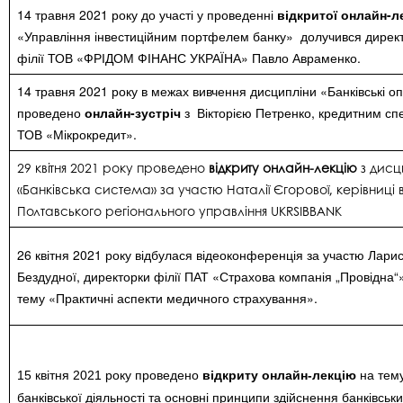
14 травня 2021 року до участі у проведенні
відкритої онлайн-ле
«Управління інвестиційним портфелем банку»
долучився директ
філії ТОВ «ФРІДОМ ФІНАНС УКРАЇНА» Павло Авраменко.
14 травня 2021 року в межах вивчення дисципліни «Банківські оп
проведено
онлайн-зустріч
з Вікторією Петренко, кредитним сп
ТОВ «Мікрокредит».
29 квітня 2021 року проведено
відкриту онлайн-лекцію
з дисц
«Банківська система» за участю
Наталії Єгорової, керівниці 
Полтавського регіонального управління UKRSIBBANK
26 квітня 2021 року відбулася відеоконференція за участю Ларис
Бездудної, директорки філії ПАТ «Страхова компанія „Провідна“»
тему «Практичні аспекти медичного страхування».
15 квітня 2021 року проведено
відкриту онлайн-лекцію
на тему
банківської діяльності та основні принципи здійснення банківськ