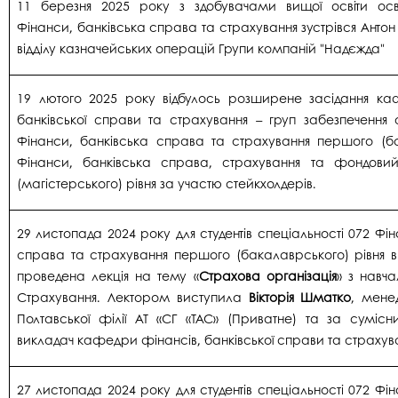
11 березня 2025 року з здобувачами вищої освіти осв
Фінанси, банківська справа та страхування зустрівся Антон
відділу казначейських операцій Групи компаній "Надєжда"
19 лютого 2025 року відбулось розширене засідання ка
банківської справи та страхування – груп забезпечення 
Фінанси, банківська справа та страхування першого (ба
Фінанси, банківська справа, страхування та фондови
(магістерського) рівня за участю стейкхолдерів.
29 листопада 2024 року для студентів спеціальності 072 Фі
справа та страхування першого (бакалаврського) рівня в
проведена лекція на тему «
Страхова організація
» з навча
Страхування. Лектором виступила
Вікторія Шматко
, мене
Полтавської філії АТ «СГ «ТАС» (Приватне) та за суміс
викладач кафедри фінансів, банківської справи та страхув
27 листопада 2024 року для студентів спеціальності 072 Фі