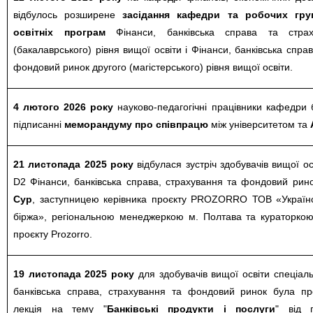
відбулось розширене
засідання кафедри та робочих гру
освітніх програм
Фінанси, банківська справа та стра
(бакалаврського) рівня вищої освіти і Фінанси, банківська спра
фондовий ринок другого (магістерського) рівня вищої освіти.
4 лютого 2026 року
науково-педагогічні працівники кафедри 
підписанні
меморандуму про співпрацю
між університетом та
21 листопада 2025 року
відбулася зустріч здобувачів вищої ос
D2 Фінанси, банківська справа, страхування та фондовий рин
Сур
, заступницею керівника проєкту PROZORRO ТОВ «Українс
біржа», регіональною менеджеркою м. Полтава та кураторкою
проєкту Prozorro.
19 листопада 2025 року
для здобувачів вищої освіти спеціаль
банківська справа, страхування та фондовий ринок була пр
лекція на тему "
Банківські продукти і послуги
" від 