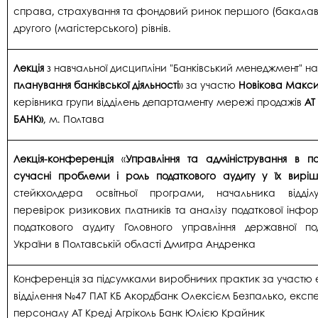
справа, страхування та фондовий ринок першого (бакалав
другого (магістерського) рівнів.
Лекція
з навчальної дисципліни "Банківський менеджмент" на 
планування банківської діяльності
» за участю
Новікова Макс
керівника групи відділень департаменту мережі продажів
АТ
БАНК»
, м. Полтава
Лекція-конференція
«
Управління та адміністрування в по
сучасні проблеми і роль податкового аудиту у їх виріш
стейкхолдера освітньої програми, начальника відділ
перевірок ризикових платників та аналізу податкової інфор
податкового аудиту Головного управління державної по
України в Полтавській області Дмитра Андренка
Конференція за підсумками виробничих практик за участю 
відділення №47 ПАТ КБ Акордбанк Олексієм Безпалько, експ
персоналу АТ Креді Агріколь Банк Юлією Крайник