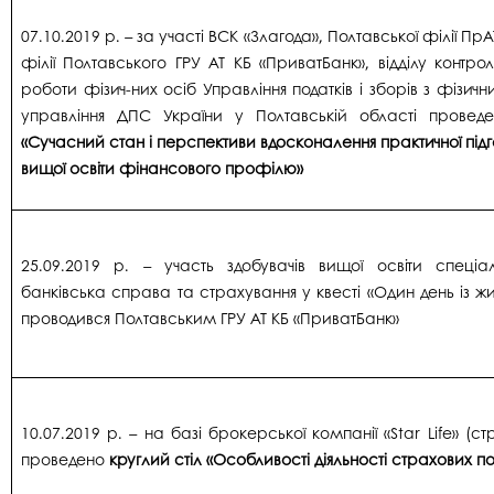
07.10.2019 р. – за участі ВСК «Злагода», Полтавської філії Пр
філії Полтавського ГРУ АТ КБ «ПриватБанк», відділу контро
роботи фізич-них осіб Управління податків і зборів з фізичн
управління ДПС України у Полтавській області прове
«Сучасний стан і перспективи вдосконалення практичної підг
вищої освіти фінансового профілю»
25.09.2019 р. – участь здобувачів вищої освіти спеціал
банківська справа та страхування у квесті «Один день із жи
проводився Полтавським ГРУ АТ КБ «ПриватБанк»
10.07.2019 р. – на базі брокерської компанії «Star Life» (
проведено
круглий стіл «Особливості діяльності страхових п