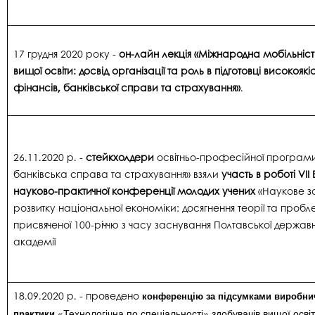
17 грудня 2020 року -
он-лайн лекція «Міжнародна мобільність
вищої освіти: досвід організації та роль в підготовці високоякі
фінансів, банківської справи та страхування»
.
26.11.2020 р. -
стейкхолдери
освітньо-професійної програми
банківська справа та страхування» взяли
участь в роботі VII
науково-практичної конференції молодих учених
«Наукове з
розвитку національної економіки: досягнення теорії та проб
присвяченої 100-річчю з часу заснування Полтавської держав
академії
18.09.2020 р. - проведено
конференцію за підсумками виробни
«Технологічна по спеціальності» здобувачів вищої осв
практики