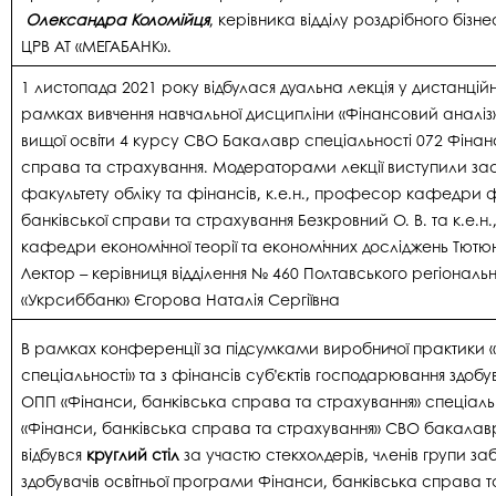
Олександра Коломійця
, керівника відділу роздрібного бізн
ЦРВ АТ «МЕГАБАНК».
1 листопада 2021 року відбулася дуальна лекція у дистанці
рамках вивчення навчальної дисципліни «Фінансовий аналіз
вищої освіти 4 курсу СВО Бакалавр спеціальності 072 Фінан
справа та страхування. Модераторами лекції виступили за
факультету обліку та фінансів, к.е.н., професор кафедри ф
банківської справи та страхування Безкровний О. В. та к.е.
кафедри економічної теорії та економічних досліджень Тютю
Лектор – керівниця відділення № 460 Полтавського регіональ
«Укрсиббанк» Єгорова Наталія Сергіївна
В рамках конференції за підсумками виробничої практики «
спеціальності» та з фінансів суб’єктів господарювання здобув
ОПП «Фінанси, банківська справа та страхування» спеціаль
«Фінанси, банківська справа та страхування» СВО бакалав
відбувся
круглий стіл
за участю стекхолдерів, членів групи за
здобувачів освітньої програми Фінанси, банківська справа 