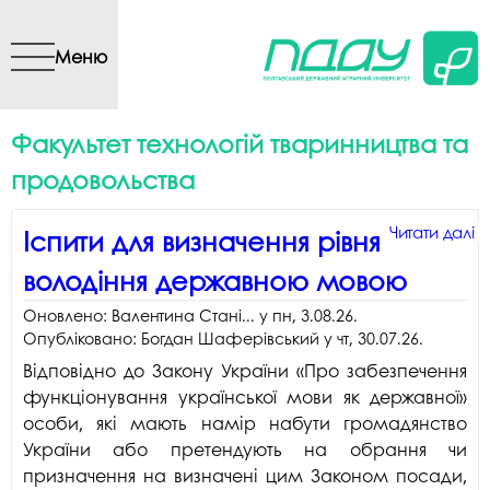
Перейти до основного
вмісту
Меню
Факультет технологій тваринництва та
продовольства
Читати далі
Читати далі
Читати далі
Читати далі
Читати далі
Читати далі
Читати далі
Читати далі
Читати далі
Читати далі
п
п
п
п
п
п
п
п
п
п
Іспити для визначення рівня
д
В
Н
с
П
д
П
а
у 
а
володіння державною мовою
в
у
П
п
щ
П
з
с
п
у
р
з
в
E
в
з
к
в
зв
в
Оновлено:
Валентина Стані...
у
пн, 3.08.26
.
в
д
о
у
ш
с
м
я
е
з
Опубліковано:
Богдан Шаферівський
у
чт, 30.07.26
.
д
о
д
с
п
Ін
п
г
в
Відповідно до Закону України «Про забезпечення
м
н
с
т
а
с
П
Н
ф
функціонування української мови як державної»
д
н
л
а
Y
т
особи, які мають намір набути громадянство
P
е
а
в
G
т
України або претендують на обрання чи
д
в
т
в
с
п
призначення на визначені цим Законом посади,