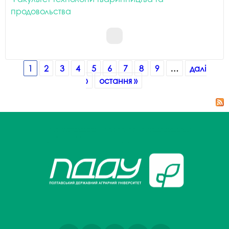
продовольства
Сторінки
1
2
3
4
5
6
7
8
9
…
далі
›
остання »