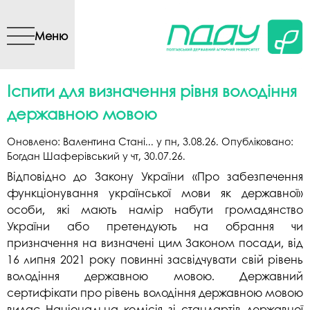
Перейти до основного
вмісту
Меню
Іспити для визначення рівня володіння
державною мовою
Оновлено:
Валентина Стані...
у
пн, 3.08.26
. Опубліковано:
Богдан Шаферівський
у
чт, 30.07.26
.
Відповідно до Закону України «Про забезпечення
функціонування української мови як державної»
особи, які мають намір набути громадянство
України або претендують на обрання чи
призначення на визначені цим Законом посади, від
16 липня 2021 року повинні засвідчувати свій рівень
володіння державною мовою. Державний
сертифікати про рівень володіння державною мовою
видає Національна комісія зі стандартів державної