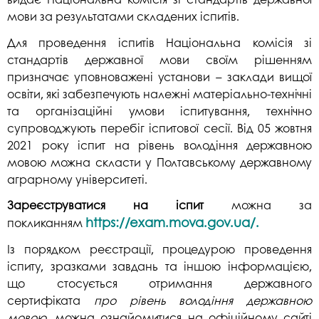
мови за результатами складених іспитів.
Для проведення іспитів Національна комісія зі
стандартів державної мови своїм рішенням
призначає уповноважені установи – заклади вищої
освіти, які забезпечують належні матеріально-технічні
та організаційні умови іспитування, технічно
супроводжують перебіг іспитової сесії. Від 05 жовтня
2021 року
іспит на рівень володіння державною
мовою можна скласти у Полтавському державному
аграрному університеті.
Зареєструватися на іспит
можна за
https://exam.mova.gov.ua/
.
покликанням
Із порядком реєстрації, процедурою проведення
іспиту, зразками завдань та іншою інформацією,
що стосується отримання державного
сертифіката
про рівень володіння державною
мовою
, можна ознайомитися на офіційному сайті