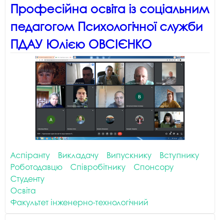
Професійна освіта із соціальним
педагогом Психологічної служби
ПДАУ Юлією ОВСІЄНКО
Аспіранту
Викладачу
Випускнику
Вступнику
Роботодавцю
Співробітнику
Спонсору
Студенту
Освіта
Факультет інженерно-технологічний