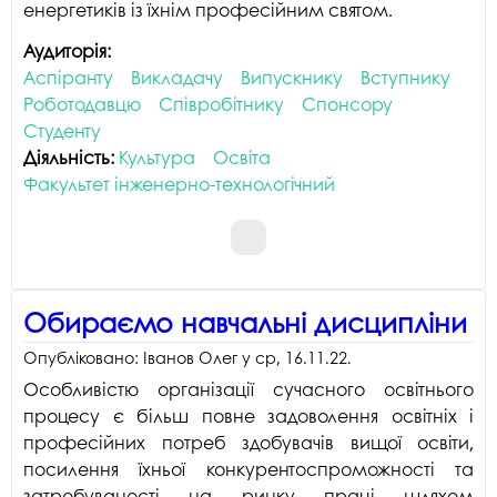
енергетиків із їхнім професійним святом.
Аудиторія:
Аспіранту
Викладачу
Випускнику
Вступнику
Роботодавцю
Співробітнику
Спонсору
Студенту
Діяльність:
Культура
Освіта
Факультет інженерно-технологічний
Обираємо навчальні дисципліни
Опубліковано:
Іванов Олег
у
ср, 16.11.22
.
Особливістю організації сучасного освітнього
процесу є більш повне задоволення освітніх і
професійних потреб здобувачів вищої освіти,
посилення їхньої конкурентоспроможності та
затребуваності на ринку праці шляхом