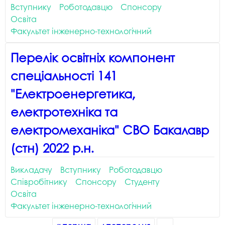
Вступнику
Роботодавцю
Спонсору
Освіта
Факультет інженерно-технологічний
Перелік освітніх компонент
спеціальності 141
"Електроенергетика,
електротехніка та
електромеханіка" СВО Бакалавр
(стн) 2022 р.н.
Викладачу
Вступнику
Роботодавцю
Співробітнику
Спонсору
Студенту
Освіта
Факультет інженерно-технологічний
Сторінки