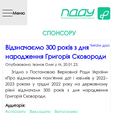
Перейти до основного
вмісту
Меню
СПОНСОРУ
Читати далі
Читати далі
Читати далі
Читати далі
Читати далі
Читати далі
Читати далі
Читати далі
Читати далі
Читати далі
п
п
п
п
п
п
п
п
п
п
Відзначаємо 300 років з дня
В
П
В
О
П
В
в
О
с
к
народження Григорія Сковороди
3
п
д
н
с
ч
м
К
с
д
2
е
д
с
с
к
С
"
Опубліковано:
Іванов Олег
у
пт, 20.01.23
.
н
о
н
с
"
е
Згідно з Постановою Верховної Ради України
Г
в
0
Е
е
«Про відзначення пам’ятних дат і ювілеїв у 2022–
С
A
П
Е
С
2023 роках» у грудні 2022 року на державному
Un
ос
С
2
с
Р.
рівні відзначали 300 років з дня народження
п
Григорія Сковороди.
П
Аудиторія:
с
Аспіранту
Викладачу
Випускнику
Ю