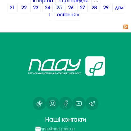
« перша
‹ попередня
…
21
22
23
24
25
26
27
28
29
далі
›
остання »
Наші контакти
pdau@pdau.edu.ua