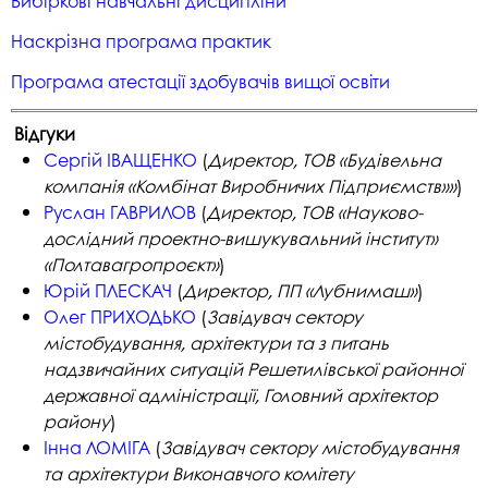
Вибіркові навчальні дисципліни
Наскрізна програма практик
Програма атестації здобувачів вищої освіти
Відгуки
Сергій ІВАЩЕНКО
(
Директор, ТОВ «Будівельна
компанія «Комбінат Виробничих Підприємств»»
)
Руслан ГАВРИЛОВ
(
Директор, ТОВ «Науково-
дослідний проектно-вишукувальний інститут»
«Полтавагропроєкт»
)
Юрій ПЛЕСКАЧ
(
Директор, ПП
«
Лубнимаш
»
)
Олег ПРИХОДЬКО
(
Завідувач сектору
містобудування, архітектури та з питань
надзвичайних ситуацій Решетилівської районної
державної адміністрації, Головний архітектор
району
)
Інна ЛОМІГА
(
Завідувач сектору містобудування
та архітектури Виконавчого комітету