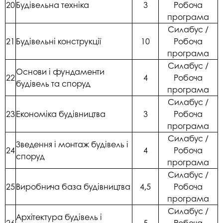
20
Будівельна техніка
3
Робоча
програма
Силабус /
21
Будівельні конструкції
10
Робоча
програма
Силабус /
Основи і фундаменти
22
4
Робоча
будівель та споруд
програма
Силабус /
23
Економіка будівництва
3
Робоча
програма
Силабус /
Зведення і монтаж будівель і
24
4
Робоча
споруд
програма
Силабус /
25
Виробнича база будівництва
4,5
Робоча
програма
Силабус /
Архітектура будівель і
26
5
Робоча