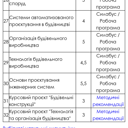
споруд
програма
Силабус /
Системи автоматизованого
27
4
Робоча
проєктування в будівництві
програма
Силабус /
Організація будівельного
28
5
Робоча
виробництва
програма
Силабус /
Технологія будівельного
29
4,5
Робоча
виробництва
програма
Силабус /
Основи проєктування
30
5,5
Робоча
інженерних систем
програма
Курсовий проєкт "Будівельні
Методичні
31
3
конструкції"
рекомендації
Курсовий проєкт "Технологія
Методичні
32
3
та організація будівництва"
рекомендації