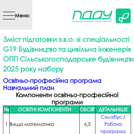
Перейти до основного
вмісту
Меню
Зміст підготовки з.в.о. зі спеціальності
G19 Будівництво та цивільна інженерія
ОПП Сільськогосподарське будівництв
2025 року набору
Освітньо-професійна програма
Навчальний план
Компоненти освітньо-професійної
програми
№
ОСВІТНІ КОМПОНЕНТИ
ОБСЯГ
ДЕТАЛЬНІШЕ
Силабус
/
1
Вища математика
6,5
Робоча
програма