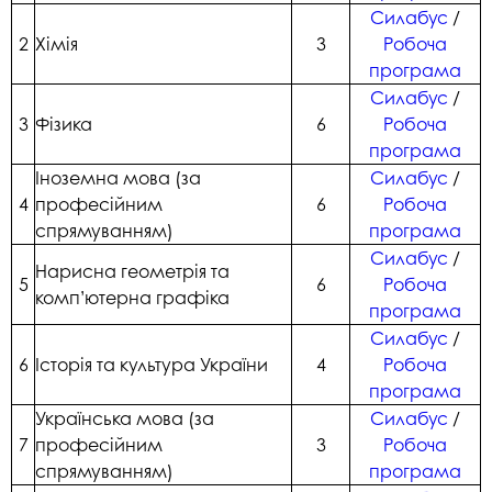
Силабус
/
2
Хімія
3
Робоча
програма
Силабус
/
3
Фізика
6
Робоча
програма
Іноземна мова (за
Силабус
/
4
професійним
6
Робоча
спрямуванням)
програма
Силабус
/
Нарисна геометрія та
5
6
Робоча
комп’ютерна графіка
програма
Силабус
/
6
Історія та культура України
4
Робоча
програма
Українська мова (за
Силабус
/
7
професійним
3
Робоча
спрямуванням)
програма