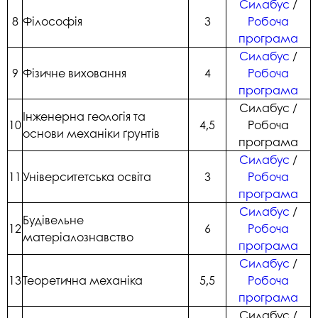
Силабус
/
8
Філософія
3
Робоча
програма
Силабус
/
9
Фізичне виховання
4
Робоча
програма
Силабус /
Інженерна геологія та
10
4,5
Робоча
основи механіки ґрунтів
програма
Силабус
/
11
Університетська освіта
3
Робоча
програма
Силабус
/
Будівельне
12
6
Робоча
матеріалознавство
програма
Силабус
/
13
Теоретична механіка
5,5
Робоча
програма
Силабус /