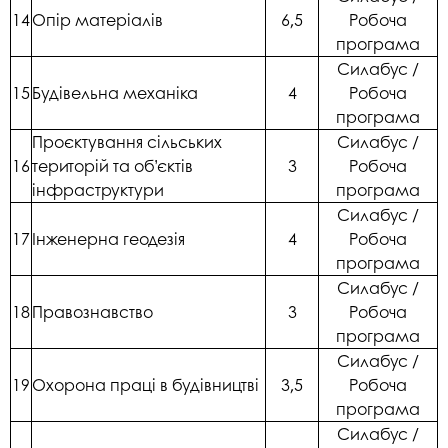
14
Опір матеріалів
6,5
Робоча
програма
Силабус /
15
Будівельна механіка
4
Робоча
програма
Проєктування сільських
Силабус /
16
територій та об’єктів
3
Робоча
інфраструктури
програма
Силабус /
17
Інженерна геодезія
4
Робоча
програма
Силабус /
18
Правознавство
3
Робоча
програма
Силабус /
19
Охорона праці в будівництві
3,5
Робоча
програма
Силабус /