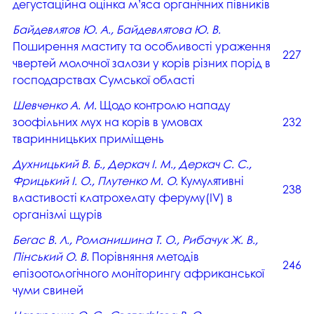
дегустаційна оцінка м’яса органічних півників
Байдевлятов Ю. А., Байдевлятова Ю. В.
Поширення маститу та особливості ураження
227
чвертей молочної залози у корів різних порід в
господарствах Сумської області
Шевченко А. М.
Щодо контролю нападу
зоофільних мух на корів в умовах
232
тваринницьких приміщень
Духницький В. Б., Деркач І. М., Деркач С. С.,
Фрицький І. О., Плутенко М. О.
Кумулятивні
238
властивості клатрохелату феруму(IV) в
організмі щурів
Бегас В. Л., Романишина Т. О., Рибачук Ж. В.,
Пінський О. В.
Порівняння методів
246
епізоотологічного моніторингу африканської
чуми свиней