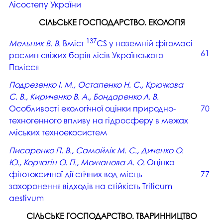
Лісостепу України
СІЛЬСЬКЕ ГОСПОДАРСТВО. ЕКОЛОГІЯ
137
Мельник В. В.
Вміст
CS у наземній фітомасі
61
рослин свіжих борів лісів Українського
Полісся
Подрезенко І. М., Остапенко Н. С., Крючкова
С. В., Кириченко В. А., Бондаренко Л. В.
Особливості екологічної оцінки природно-
70
техногенного впливу на гідросферу в межах
міських техноекосистем
Писаренко П. В., Самойлік М. С., Диченко О.
Ю., Корчагін О. П., Молчанова А. О.
Оцінка
фітотоксичної дії стічних вод місць
77
захоронення відходів на стійкість Triticum
aestivum
СІЛЬСЬКЕ ГОСПОДАРСТВО. ТВАРИННИЦТВО