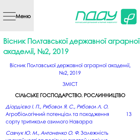
Перейти до основного
вмісту
Меню
Вісник Полтавської державної аграрної
академії, №2, 2019
Вісник Полтавської державної аграрної академії,
№2, 2019
ЗМІСТ
СІЛЬСЬКЕ ГОСПОДАРСТВО. РОСЛИННИЦТВО
Діордієва І. П., Рябовол Я. С., Рябовол Л. О.
Агробіологічний потенціал та походження
13
сорту тритикале озимого Наварра
Савчук Ю. М., Антоненко О. Ф.
Залежність