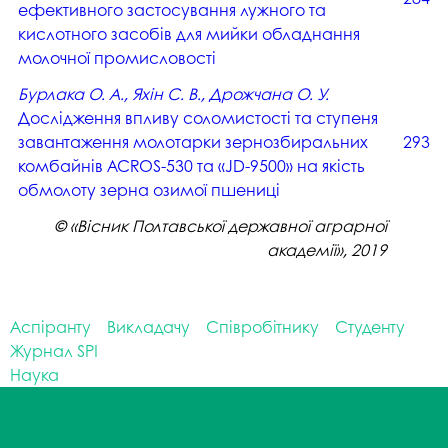
ефективного застосування лужного та
кислотного засобів для мийки обладнання
молочної промисловості
Бурлака О. А., Яхін С. В., Дрожчана О. У.
Дослідження впливу соломистості та ступеня
завантаження молотарки зернозбиральних
293
комбайнів ACROS-530 та «JD-9500» на якість
обмолоту зерна озимої пшениці
© «Вісник Полтавської державної аграрної
академії», 2019
Аспіранту
Викладачу
Співробітнику
Студенту
Журнал SPI
Наука