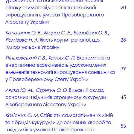
урожайності та посівних якостей насіння
ріпаку озимого від сортів та технології
20
вирощування в умовах Правобережного
Лісостепу України
Калашник О. В., Мороз С. Е., Бараболя О. В.,
Ремізова Н. Л.
Якість крупи гречаної, що
28
імпортується в Україну
Піньковський Г. В., Танчик С. П.
Економічна та
енергетична ефективність удосконалених
39
елементів технології вирощування соняшника
у Правобережному Степу України
Ляска Ю. М., Стригун О. О.
Видовий склад
основних шкідників агроценозу кукурудзи
45
Лівобережного Лісостепу України
Колісник О. М.
Стійкість самозапилених ліній
та гібридів кукурудзи до основних хвороб та
53
шкідників в умовах Правобережного