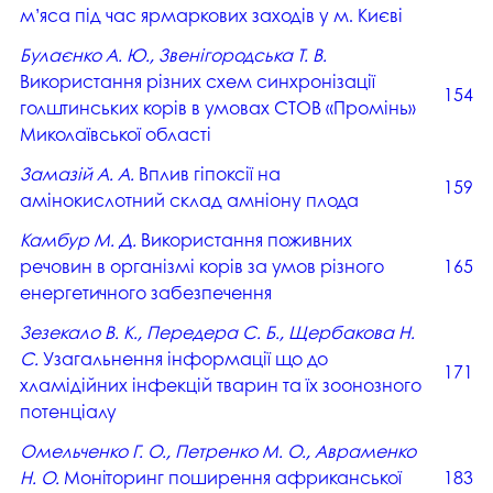
м’яса під час ярмаркових заходів у м. Києві
Булаєнко А. Ю., Звенігородська Т. В.
Використання різних схем синхронізації
154
голштинських корів в умовах СТОВ «Промінь»
Миколаївської області
Замазій А. А.
Вплив гіпоксії на
159
амінокислотний склад амніону плода
Камбур М. Д.
Використання поживних
речовин в організмі корів за умов різного
165
енергетичного забезпечення
Зезекало В. К., Передера С. Б., Щербакова Н.
С.
Узагальнення інформації що до
171
хламідійних інфекцій тварин та їх зоонозного
потенціалу
Омельченко Г. О., Петренко М. О., Авраменко
Н. О.
Моніторинг поширення африканської
183