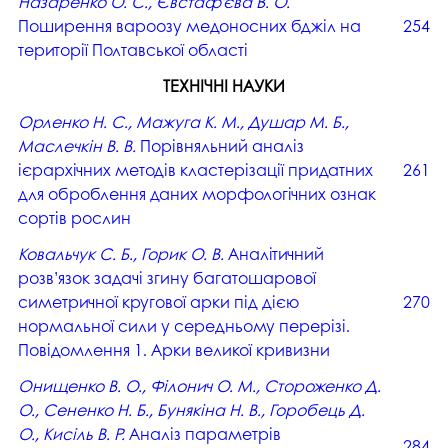
Назаренко О. С., Євстаф’єва В. О.
Поширення вароозу медоносних бджіл на
254
території Полтавської області
ТЕХНІЧНІ НАУКИ
Орленко Н. С., Мажуга К. М., Душар М. Б.,
Маслечкін В. В.
Порівняльний аналіз
ієрархічних методів кластерізації придатних
261
для оброблення даних морфологічних ознак
сортів рослин
Ковальчук С. Б., Горик О. В.
Аналітичний
розв’язок задачі згину багатошарової
симетричної кругової арки під дією
270
нормальної сили у середньому перерізі.
Повідомлення 1. Арки великої кривизни
Онищенко В. О., Філонич О. М., Стороженко Д.
О., Сененко Н. Б., Бунякіна Н. В., Горобець Д.
О., Кисіль В. Р.
Аналіз параметрів
284