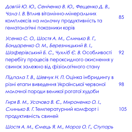
Довгій Ю. Ю., Сеніченко В. Ю., Фещенко Д. В.,
Чала І. В.
Вплив вітамінно-мінеральних
85
комплексів на молочну продуктивність та
гематологічні показники корів
Усенко С. О., Шостя А. М., Слинько В. Г.,
Бондаренко О. М., Березницький В. І.,
Шаферівський Б. С., Чухліб Є. В.
Особливості
92
перебігу процесів пероксидного окиснення у
свинок залежно від фізіологічного стану
Підпала Т. В., Шевчук Н. П.
Оцінка інбридингу в
різні етапи виведення Української червоної
98
молочної породи великої рогатої худоби
Гиря В. М., Усачова В. Є., Мироненко О. І.,
Слинько В. Г.
Температурний комфорт і
105
продуктивність свиней
Шостя А. М., Ємець Я. М., Мороз О. Г., Ступарь