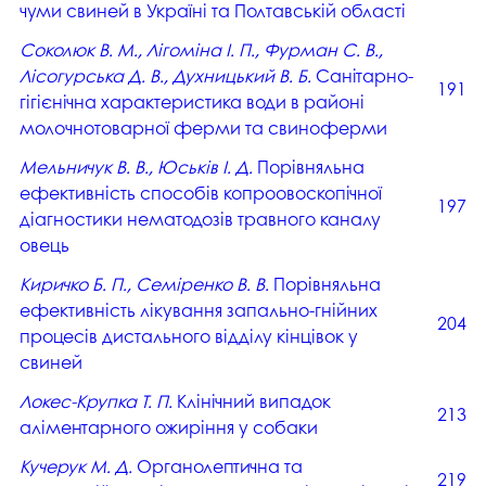
чуми свиней в Україні та Полтавській області
Соколюк В. М., Лігоміна І. П., Фурман С. В.,
Лісогурська Д. В., Духницький В. Б.
Санітарно-
191
гігієнічна характеристика води в районі
молочнотоварної ферми та свиноферми
Мельничук В. В., Юськів І. Д.
Порівняльна
ефективність способів копроовоскопічної
197
діагностики нематодозів травного каналу
овець
Киричко Б. П., Семіренко В. В.
Порівняльна
ефективність лікування запально-гнійних
204
процесів дистального відділу кінцівок у
свиней
Локес-Крупка Т. П.
Клінічний випадок
213
аліментарного ожиріння у собаки
Кучерук М. Д.
Органолептична та
219