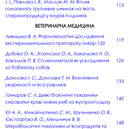
І. І., Павлова І. В., Маслак М. М.
Вплив
113
гомогенату трутневих личинок на якість
спермопродукції у кнурів-плідників
ВЕТЕРИНАРНА МЕДИЦИНА
Левицька В. А.
Фармакологічні дослідження
119
експериментального препарату Імкар-120
Дубова О. А., Згозінська О. А., Ковальова Л. О.,
Ковальов П. В.
Спленомегалія як ускладнення
126
за бабезіозу собак
Данілова І. С., Данілова Т. М.
Визначення
133
увареності м’яса равликів
Гончаров С. Л.
Деякі біохімічні показники
140
сироватки крові хижих риб за еустронгілідозу
Кіт А. А., Михайлютенко С. М., Кручиненко О. В.,
Євстаф’єва В. О., Мельничук В. В.
148
Мікробіологічні показники м’ясопродуктів та