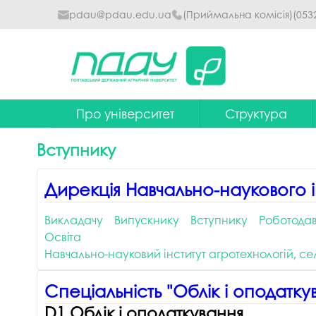
pdau@pdau.edu.ua
(Приймальна комісія)
(053
Про університет
Структура
Ректор
Наглядова рада
Вступнику
Почесні професори
Ректорат
Дирекція Навчально-наукового ін
Досягнення
Вчена рада уніве
Викладачу
Випускнику
Вступнику
Роботода
Сталий розвиток
Факультети та інст
Освіта
Політики університету
Кафедри
Навчально-науковий інститут агротехнологій, селе
Історія
Коледжі
Спеціальність "Облік і оподатку
Гімн ПДАУ
Бібліотека
D1 Облік і оподаткування