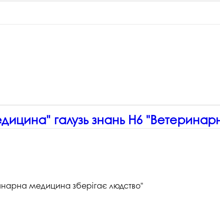
едицина" галузь знань H6 "Ветерина
инарна медицина зберігає людство"