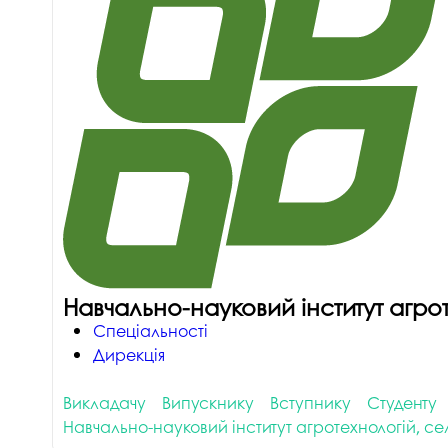
Навчально-науковий інститут агроте
Спеціальності
Дирекція
Викладачу
Випускнику
Вступнику
Студенту
Навчально-науковий інститут агротехнологій, селе