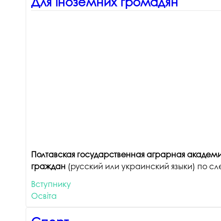
Для іноземних громадян
Полтавская государственная аграрная академ
граждан
(русский или украинский языки) по 
Вступнику
Освіта