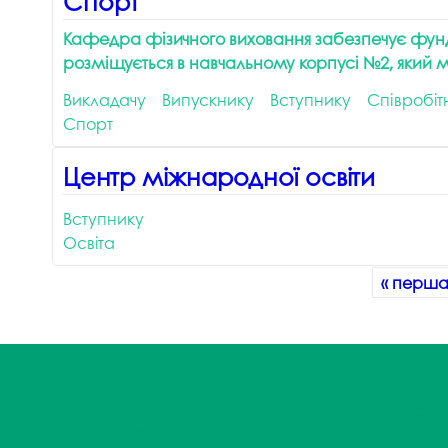
Спорт
Кафедра фізичного виховання
забезпечує фунд
розміщується в навчальному корпусі №2, який м
Викладачу
Випускнику
Вступнику
Співробіт
Спорт
Центр міжнародної освіти
Вступнику
Освіта
Сторінки
« перш