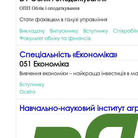
Музеї ПДАУ
Відділ маркетинг
ОПП Облік і оподаткування
Профспілка
Центр впроваджен
Стати фахівцем в галузі управління
4.0
Асоціація випускників
Викладачу
Випускнику
Вступнику
Співробіт
Психологічна слу
Факультет обліку та фінансів
3D тур по університету
Омбудсмен учасн
освітнього проце
Наші контакти
Спеціальність «Економіка»
Студентське міст
051 Економіка
Публічна інформація
Вивчення економіки – найкраща інвестиція в м
Навчально-науков
Антикорупційна діяльність
Вступнику
Дорадча служба
Меморіал пам'яті
Освіта
Навчально-науковий інститут агро