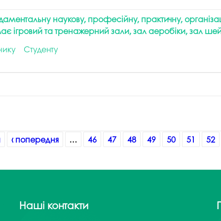
аментальну наукову, професійну, практичну, організа
ає ігровий та тренажерний зали, зал аеробіки, зал шей
нику
Студенту
а
‹ попередня
…
46
47
48
49
50
51
52
Наші контакти