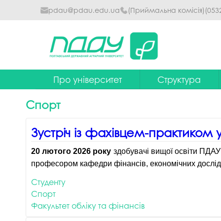
pdau@pdau.edu.ua
(Приймальна комісія)
(053
Про університет
Структура
Ректор
Наглядова рада
Спорт
Почесні професори
Ректорат
Зустріч із фахівцем-практиком у
Досягнення
Вчена рада уніве
20 лютого 2026 року
здобувачі вищої освіти ПДАУ
Сталий розвиток
Факультети та інст
професором кафедри фінансів, економічних дослідж
Політики університету
Кафедри
Студенту
Історія
Коледжі
Спорт
Факультет обліку та фінансів
Гімн ПДАУ
Бібліотека