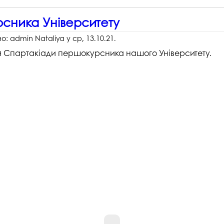
рсника Університету
но:
admin Nataliya
у
ср, 13.10.21
.
иття Спартакіади першокурсника нашого Університету.