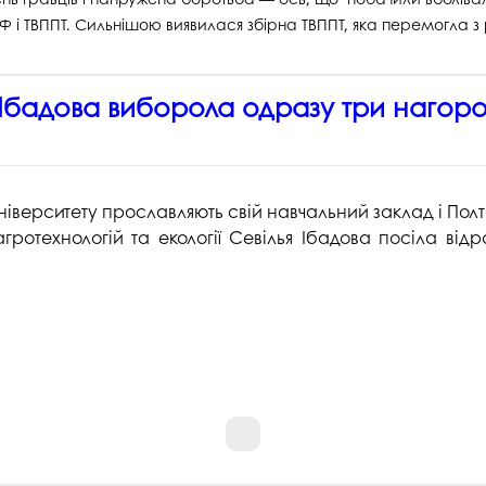
ТФ і ТВППТ. Сильнішою виявилася збірна ТВППТ, яка перемогла з
 Ібадова виборола одразу три нагоро
іверситету прославляють свій навчальний заклад і Полт
гротехнологій та екології Севілья Ібадова посіла відр