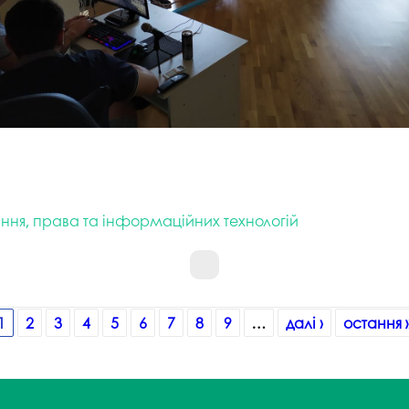
іння, права та інформаційних технологій
1
2
3
4
5
6
7
8
9
…
далі ›
остання 