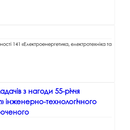
госпдоговірних робіт (послуг)
ності 141 «Електроенергетика, електротехніка та
дачів з нагоди 55-річчя
» інженерно-технологічного
роченого