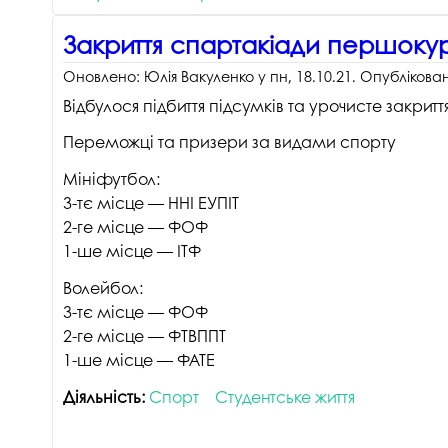
Закриття спартакіади першоку
Оновлено:
Юлія Вакуленко
у
пн, 18.10.21
. Опублікова
Відбулося підбиття підсумків та урочисте закр
Переможці та призери за видами спорту
Мініфутбол:
3-тє місце — ННІ ЕУПІТ
2-ге місце — ФОФ
1-ше місце — ІТФ
Волейбол:
3-тє місце — ФОФ
2-ге місце — ФТВППТ
1-ше місце — ФАТЕ
Діяльність:
Спорт
Студентське життя