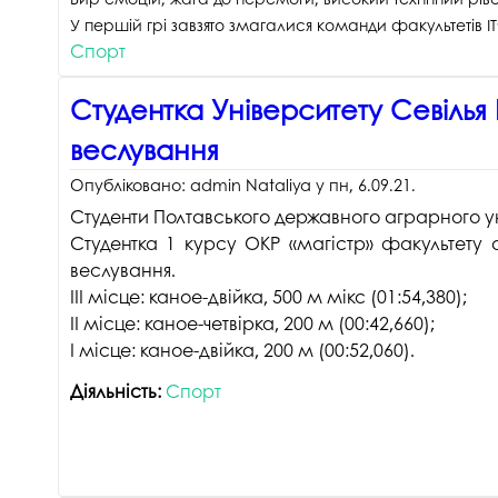
У першій грі завзято змагалися команди факультетів І
Спорт
Студентка Університету Севілья
веслування
Опубліковано:
admin Nataliya
у
пн, 6.09.21
.
Студенти Полтавського державного аграрного ун
Студентка 1 курсу ОКР «магістр» факультету а
веслування.
ІІІ місце: каное-двійка, 500 м мікс (01:54,380);
ІІ місце: каное-четвірка, 200 м (00:42,660);
І місце: каное-двійка, 200 м (00:52,060).
Діяльність:
Спорт