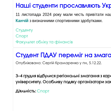
Наші студенти прославляють Ук
Музеї ПДАУ
Відділ маркетинг
Профспілка
Центр впроваджен
11 листопада 2024 року мали честь привітати наш
4.0
Канчій
з визначними спортивними здобутками.
Асоціація випускників
Психологічна слу
Студенту
3D тур по університету
Спорт
Омбудсмен учасн
освітнього проце
Факультет обліку та фінансів
Наші контакти
Студентське міст
Публічна інформація
Студент ПДАУ переміг на змага
Навчально-науков
Антикорупційна діяльність
Опубліковано:
Сергій Крамаренко
у
пн, 5.12.22
.
Дорадча служба
Меморіал пам'яті
3–4 грудня відбулися регіональні змагання з к
університету. Особливу подяку організатори за
Діяльність:
Спорт