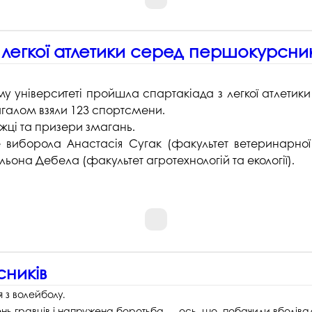
 легкої атлетики серед першокурсник
 університеті пройшла спартакіада з легкої атлетики 
загалом взяли 123 спортсмени.
жці та призери змагань.
 виборола Анастасія Сугак (факультет ветеринарно
льона Дебела (факультет агротехнологій та екології).
ників
 з волейболу.
вень гравців і напружена боротьба — ось, що побачили вболів