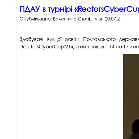
ПДАУ в турнірі «RectorsCyberCu
Опубліковано:
Валентина Стані...
у
вт, 20.07.21
.
Здобувачі вищої освіти Полтавського держав
«RectorsCyberCup’21», який тривав з 14 по 17 лип