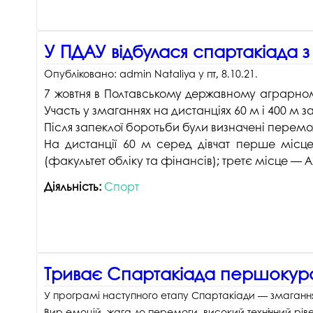
У ПДАУ відбулася спартакіада з
Опубліковано:
admin Nataliya
у
пт, 8.10.21
.
7 жовтня в Полтавському державному аграрному
Участь у змаганнях на дистанціях 60 м і 400 м 
Після запеклої боротьби були визначені перемо
На дистанції 60 м серед дівчат перше місце
(факультет обліку та фінансів); третє місце — А
Діяльність:
Спорт
Триває Спартакіада першокурс
У програмі наступного етапу Спартакіади — змагання
Вир емоцій, жага до перемоги, високий технічний рі