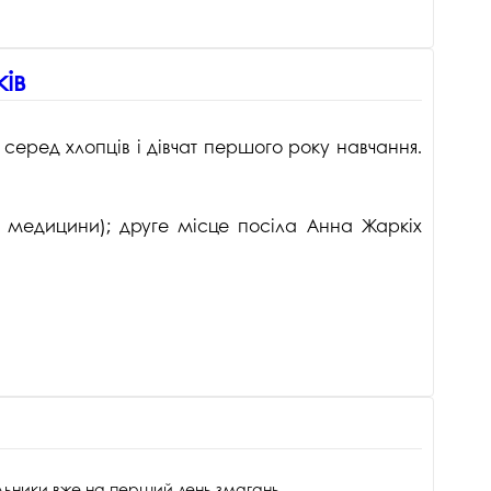
ів
серед хлопців і дівчат першого року навчання.
ї медицини); друге місце посіла Анна Жаркіх
альники вже на перший день змагань.