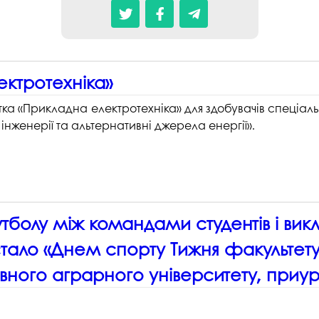
ектротехніка»
тка «Прикладна електротехніка» для здобувачів спеціаль
нженерії та альтернативні джерела енергії».
болу між командами студентів і викла
стало «Днем спорту Тижня факультету
вного аграрного університету, приу