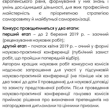
європейського рівня, формування у них знань і
умінь дослідницької діяльності, для яких професійна
майстерність є пріоритетною стратегією
саморозвитку й майбутньої самореалізації.
Конкурс проводитиметься у два етапи:
перший етап
– до 2 березня 2019 р. – заочний
(рецензування наукових робіт);
другий етап
– початок квітня 2019 р. – очний у формі
науково-практичної конференції (публічний захист
робіт, що пройшли попередній відбір).
Авторам кращих наукових робіт конкурсна комісія
надсилає запрошення для участі у підсумковій
науково-практичній конференції (не пізніше ніж за
два тижні до дати її проведення) для наукової доповіді
та захисту представленої роботи. Після проведення
науково-практичної конференції галузева комісія
приймає рішення про визначення претендентів на
нагородження дипломами та цінними призами.