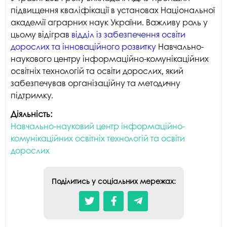
М
П
підвищення кваліфікації в установах Національної
п
академії аграрних наук України. Важливу роль у
р
цьому відіграв
відділ із забезпечення освіти
п
дорослих та інноваційного розвитку
Навчально-
т
наукового центру інформаційно-комунікаційних
освітніх технологій та освіти дорослих, який
забезпечував організаційну та методичну
підтримку.
Діяльність:
Навчально-науковий центр інформаційно-
комунікаційних освітніх технологій та освіти
дорослих
Поділитись у соціальних мережах: