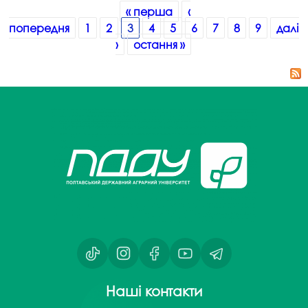
Сторінки
« перша
‹
попередня
1
2
3
4
5
6
7
8
9
далі
›
остання »
Наші контакти