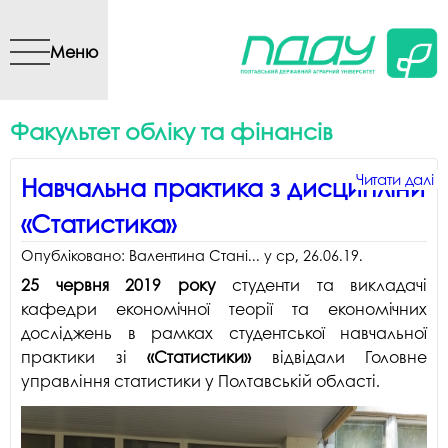
Перейти до основного
вмісту
Меню
Факультет обліку та фінансів
Читати далі
Читати далі
Читати далі
Читати далі
Читати далі
Читати далі
Читати далі
Читати далі
Читати далі
Читати далі
п
п
п
п
п
п
п
п
п
п
Навчальна практика з дисципліни
Н
Е
ст
к
П
е
П
п
П
П
«Статистика»
п
с
с
з
р
В
з
з
-
і
д
Ф
д
р
о
с
ф
у
м
я
Опубліковано:
Валентина Стані...
у
ср, 26.06.19
.
«
В
н
о
е
щ
п
25 червня 2019 року
студенти та викладачі
Р
д
д
к
г
в
кафедри економічної теорії та економічних
У
р
«
жи
«B
досліджень в рамках студентської навчальної
д
G
«
практики зі
«Статистики»
відвідали Головне
те
управління статистики у Полтавській області.