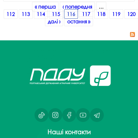
Сторінки
« перша
‹ попередня
…
112
113
114
115
116
117
118
119
120
далі ›
остання »
Наші контакти