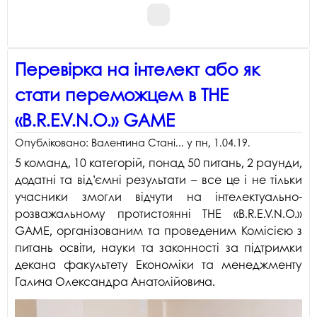
Перевірка на інтелект або як
стати переможцем в THE
«B.R.E.V.N.O.» GAME
Опубліковано:
Валентина Стані...
у
пн, 1.04.19
.
5 команд, 10 категорій, понад 50 питань, 2 раунди,
додатні та від’ємні результати – все це і не тільки
учасники змогли відчути на інтелектуально-
розважальному протистоянні THE «B.R.E.V.N.O.»
GAME, організованим та проведеним Комісією з
питань освіти, науки та законності за підтримки
декана факультету Економіки та менеджменту
Галича Олександра Анатолійовича.