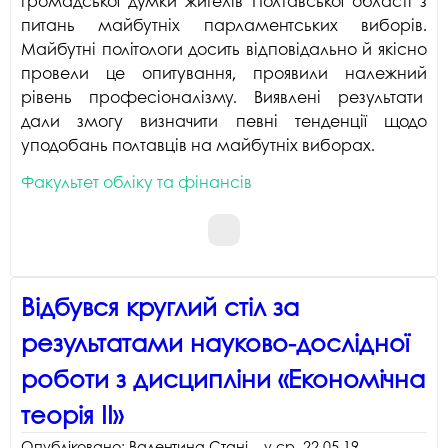
громадської думки жителів Полтавської області з
питань майбутніх парламентських виборів.
Майбутні політологи досить відповідально й якісно
провели це опитування, проявили належний
рівень професіоналізму. Виявлені результати
дали змогу визначити певні тенденції щодо
уподобань полтавців на майбутніх виборах.
Факультет обліку та фінансів
Відбувся круглий стіл за
результатами науково-дослідної
роботи з дисципліни «Економічна
теорія ІІ»
Опубліковано:
Валентина Стані...
у
ср, 22.05.19
.